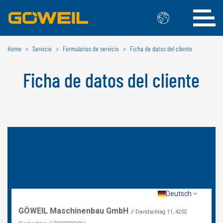
Home
Servicio
Formularios de servicio
Ficha de datos del cliente
Seleccione su idioma / país
Ficha de datos del cliente
INTERNACIONAL
GÖWEIL
DEUTSCH
ESPAÑOL
ENGLISH
POLSKI
FRANÇAIS
ČESKÝ
NEDERLANDS
BÉLGICA
GÖWEIL BNL