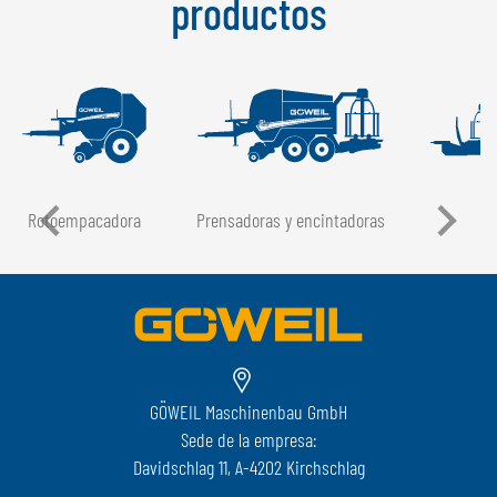
productos
Rotoempacadora
Prensadoras y encintadoras
GÖWEIL Maschinenbau GmbH
Sede de la empresa:
Davidschlag 11, A-4202 Kirchschlag