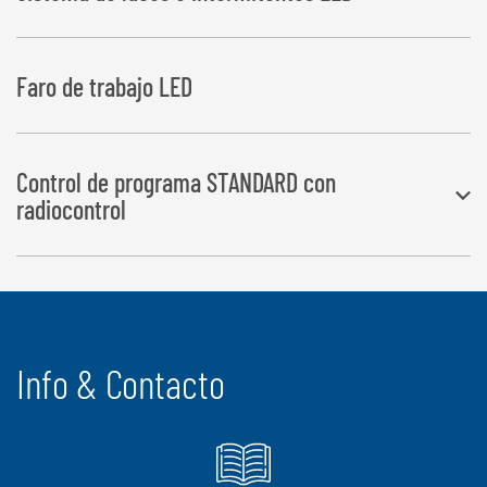
lámina
Faro de trabajo LED
Control de programa STANDARD con
radiocontrol
Las secuencias de trabajo “Proceso envolver”, así como “Cortar
lámina” se ejecutan automáticamente, el “depósito de pacas” se
realiza pulsando un botón.
Info & Contacto