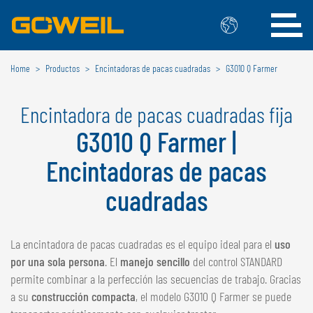
Home
Productos
Encintadoras de pacas cuadradas
G3010 Q Farmer
Seleccione su idioma / país
Encintadora de pacas cuadradas fija
INTERNACIONAL
G3010 Q Farmer |
GÖWEIL
Encintadoras de pacas
DEUTSCH
ESPAÑOL
cuadradas
ENGLISH
POLSKI
FRANÇAIS
ČESKÝ
NEDERLANDS
La encintadora de pacas cuadradas es el equipo ideal para el
uso
por una sola persona
. El
manejo sencillo
del control STANDARD
BÉLGICA
permite combinar a la perfección las secuencias de trabajo. Gracias
GÖWEIL BNL
a su
construcción compacta
, el modelo G3010 Q Farmer se puede