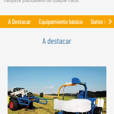
transportar prácticamente con cualquier tractor.
NEDERLANDS
FRANÇAIS
DEUTSCH
A Destacar
Equipamiento básico
Datos técn
SUIZA
A destacar
GÖWEIL Schweiz
DEUTSCH
FRANÇAIS