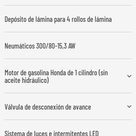
Depósito de lámina para 4 rollos de lámina
Neumáticos 300/80-15,3 AW
Motor de gasolina Honda de 1 cilindro (sin
aceite hidráulico)
Motor de gasolina de 8,2 kW con batería, arrancador eléctrico, filtro
Válvula de desconexión de avance
de retorno y depósito de aceite
hidráulico de 30 l
En pacas rectangulares se garantiza así el solapado exacto de la
Sistema de luces e intermitentes LED