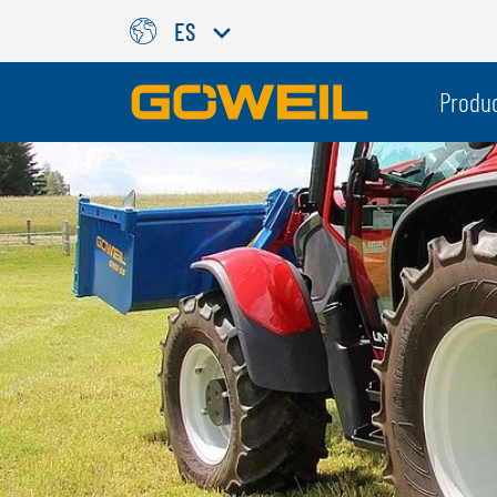
ES
Seleccione su idioma / país
Produ
INTERNACIONAL
GÖWEIL
DEUTSCH
ESPAÑOL
ENGLISH
POLSKI
FRANÇAIS
ČESKÝ
NEDERLANDS