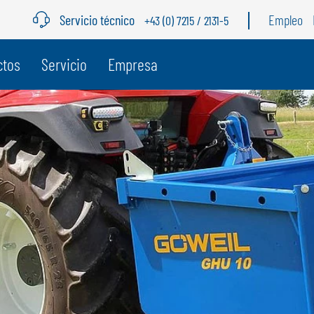
Servicio técnico
Empleo
+43 (0) 7215 / 2131-5
ctos
Servicio
Empresa
BÉLGICA
S
GÖWEIL BNL
G
NEDERLANDS
D
FRANÇAIS
F
DEUTSCH