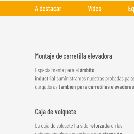
A destacar
Vídeo
Eq
Montaje de carretilla elevadora
Especialmente para el
ámbito
industrial
suministramos nuestras probadas pala
cargadoras
también para carretillas elevadoras
Caja de volquete
La caja de volquete ha sido
reforzada
en las
uniones angulares superiores con
piezas de