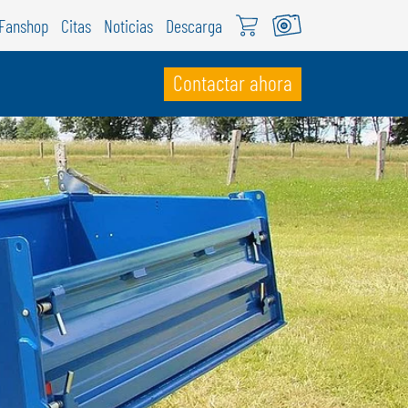
Fanshop
Citas
Noticias
Descarga
Contactar ahora
UIZA
ÖWEIL Schweiz
EUTSCH
RANÇAIS