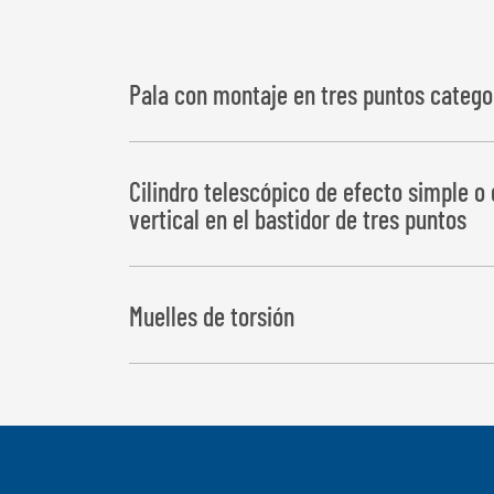
Pala con montaje en tres puntos categorí
Cilindro telescópico de efecto simple o 
vertical en el bastidor de tres puntos
Muelles de torsión
para el descenso rápido a la posición final, incl. 
posición final en la versión de efecto sencillo