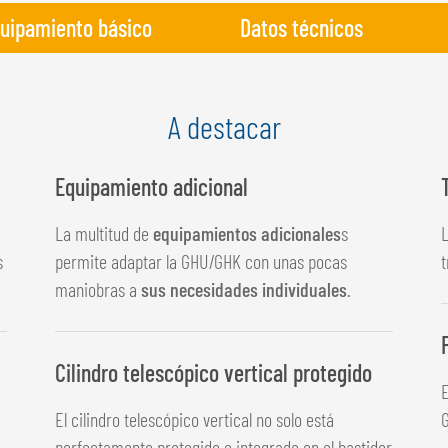
uipamiento básico
Datos técnicos
A destacar
Equipamiento adicional
La multitud de
equipamientos adicionales
s
L
s
permite adaptar la GHU/GHK con unas pocas
t
maniobras a
sus necesidades individuales
.
Cilindro telescópico vertical protegido
El cilindro telescópico vertical no solo está
perfectamente protegido e integrado en el bastidor