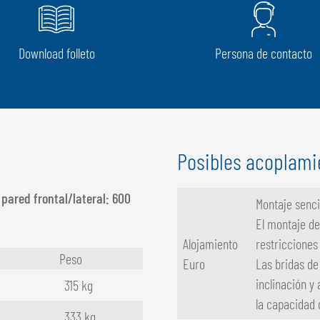
Download folleto
Persona de contacto
Posibles acoplami
 pared frontal/lateral: 600
Montaje sencil
El montaje de
Alojamiento
restricciones
Peso
Euro
Las bridas de
inclinación y
315 kg
la capacidad 
333 kg