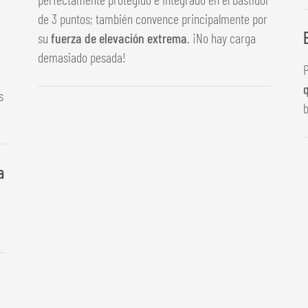
de 3 puntos; también convence principalmente por
su
fuerza de elevación extrema
. ¡No hay carga
e
demasiado pesada!
o
q
s
b
a