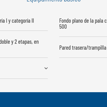
a I y categoría II
Fondo plano de la pala 
500
doble y 2 etapas, en
Pared trasera/trampill
bloqueo automático en la