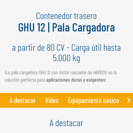
NEDERLANDS
Contenedor trasero
FRANÇAIS
DEUTSCH
GHU 12 | Pala Cargadora
SUIZA
a partir de 80 CV - Carga útil hasta
GÖWEIL Schweiz
5.000 kg
DEUTSCH
FRANÇAIS
¡La pala cargadora GHU 12 con listón rascador de HARDOX es la
solución perfecta para
aplicaciones duras y exigentes
!
A destacar
Vídeo
Equipamiento básico
D
A destacar