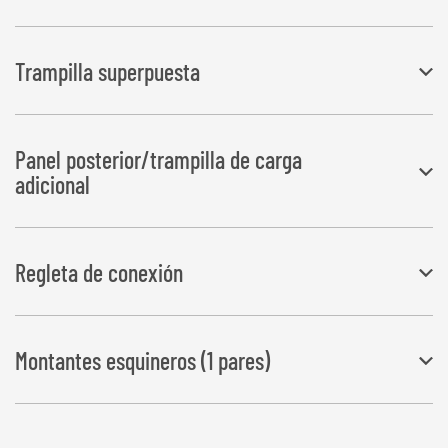
Montaje sencillo (se puede montar o quitar de forma sencilla y sin
Trampilla superpuesta
herramientas); aumenta la altura de la pared frontal en 450 mm;
también se puede utilizar como prolongación para la pala
Compuesta de 2 partes laterales, panel frontal y un soporte para la
Panel posterior/trampilla de carga
trampilla, Altura adicional de 350 mm
adicional
Ancho de la pala: 2.000 mm, 2.200 mm, 2.350 mm, 2.500 mm
Regleta de conexión
para la conexión del panel posterior adicional con el panel posterior
Montantes esquineros (1 pares)
estándar
Alto: 500 mm