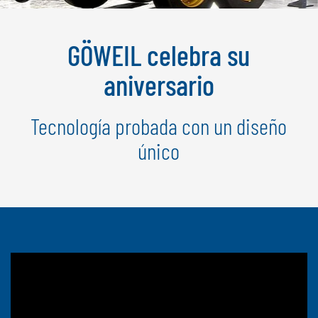
NEDERLANDS
FRANÇAIS
GÖWEIL celebra su
DEUTSCH
aniversario
SUIZA
GÖWEIL Schweiz
Tecnología probada con un diseño
DEUTSCH
único
FRANÇAIS