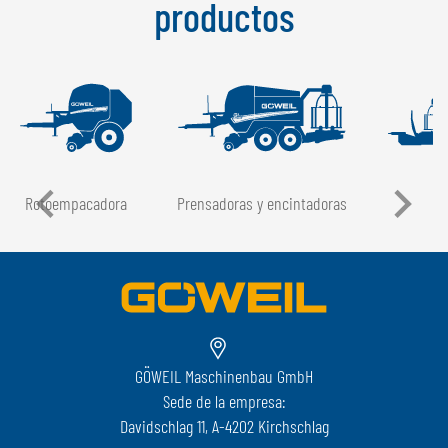
productos
Rotoempacadora
Prensadoras y encintadoras
GÖWEIL Maschinenbau GmbH
Sede de la empresa:
Davidschlag 11, A-4202 Kirchschlag