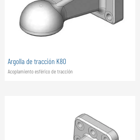
NEDERLANDS
FRANÇAIS
DEUTSCH
SUIZA
GÖWEIL Schweiz
Argolla de tracción K80
DEUTSCH
FRANÇAIS
Acoplamiento esférico de tracción