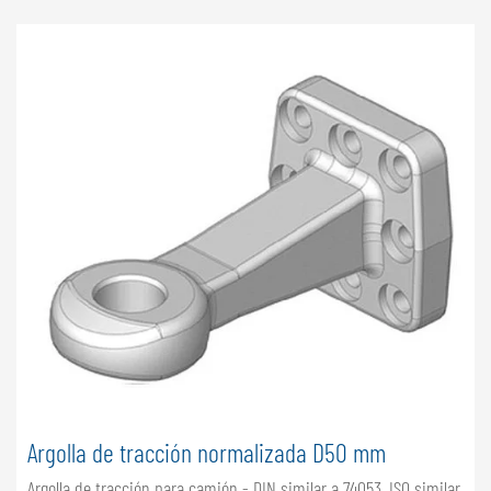
Argolla de tracción normalizada D50 mm
Argolla de tracción para camión - DIN similar a 74053, ISO similar