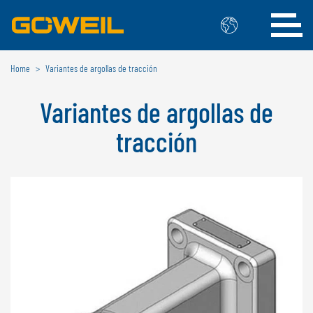
Home
Variantes de argollas de tracción
Seleccione su idioma / país
Variantes de argollas de
INTERNACIONAL
tracción
GÖWEIL
DEUTSCH
ESPAÑOL
ENGLISH
POLSKI
FRANÇAIS
ČESKÝ
NEDERLANDS
BÉLGICA
GÖWEIL BNL