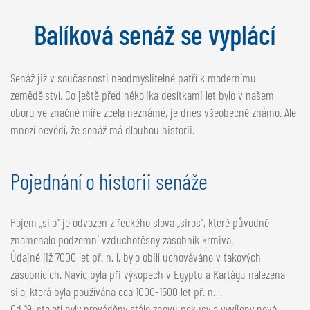
NEDERLANDS
Balíková senáž se vyplácí
FRANÇAIS
DEUTSCH
Senáž již v současnosti neodmyslitelně patří k modernímu
ŠVÝCARSKO
zemědělství. Co ještě před několika desítkami let bylo v našem
GÖWEIL Schweiz
oboru ve značné míře zcela neznámé, je dnes všeobecně známo. Ale
mnozí nevědí, že senáž má dlouhou historii.
DEUTSCH
FRANÇAIS
Pojednání o historii senáže
Pojem „silo“ je odvozen z řeckého slova „siros“, které původně
znamenalo podzemní vzduchotěsný zásobník krmiva.
Údajně již 7000 let př. n. l. bylo obilí uchováváno v takových
zásobnících. Navíc byla při výkopech v Egyptu a Kartágu nalezena
sila, která byla používána cca 1000-1500 let př. n. l.
Od 19. století byly prováděny stále znovu pokusy a vyvíjeny nové