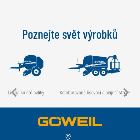
Poznejte svět výrobků
Lis na kulaté balíky
Kombinované lisovací a ovíjecí stroje