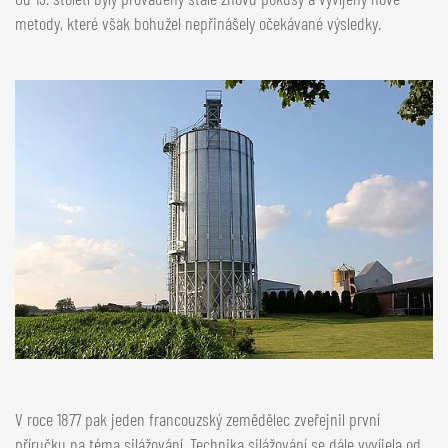
metody, které však bohužel nepřinášely očekávané výsledky.
V roce 1877 pak jeden francouzský zemědělec zveřejnil první
příručku na téma silážování. Technika silážování se dále vyvíjela od