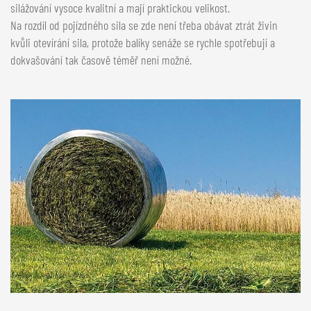
silážování vysoce kvalitní a mají praktickou velikost.
Na rozdíl od pojízdného sila se zde není třeba obávat ztrát živin
kvůli otevírání sila, protože balíky senáže se rychle spotřebují a
dokvašování tak časově téměř není možné.