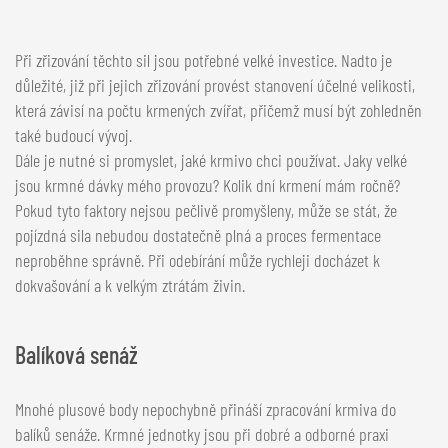
Při zřizování těchto sil jsou potřebné velké investice. Nadto je
důležité, již při jejich zřizování provést stanovení účelné velikosti,
která závisí na počtu krmených zvířat, přičemž musí být zohledněn
také budoucí vývoj.
Dále je nutné si promyslet, jaké krmivo chci používat. Jaky velké
jsou krmné dávky mého provozu? Kolik dní krmení mám ročně?
Pokud tyto faktory nejsou pečlivě promyšleny, může se stát, že
pojízdná sila nebudou dostatečně plná a proces fermentace
neproběhne správně. Při odebírání může rychleji docházet k
dokvašování a k velkým ztrátám živin.
Balíková senáž
Mnohé plusové body nepochybně přináší zpracování krmiva do
balíků senáže. Krmné jednotky jsou při dobré a odborné praxi