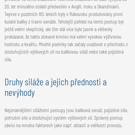
20. let minulého století především v Anglii, Irsku a Skandinávii.
Teprve v pozdních 80. letech byly v Rakousku produkovány první
kulaté balíky z travní senáže. Tehdejší pohled na tento postup byl
ještě velmi skeptický, ale čím dál více bylo jasné a vědecky
prokázané, že takto získané krmivo má velmi vysokou výživovou
hodnotu a kvalitu. Mnohé podniky tak začaly uvažovat o přechodu z
dosluhujících výškových sil na balíkovou siláž nebo také pojízdná
sila.
Druhy siláže a jejich přednosti a
nevýhody
Nejznámějšími silážními postupy jsou balíková senáž, pojízdné silo,
potrubní silo a dosluhující systém výškových sil. Správný postup
závisí na mnoha faktorech jako např. oblasti a velikosti provozu.