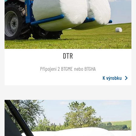
DTR
Připojení 2 BTGME nebo BTGHA
K výrobku