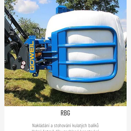
RBG
Nakládání a stohování kulatých balíků