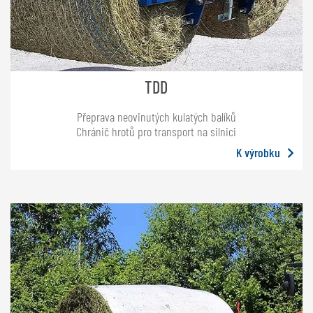
TDD
Přeprava neovinutých kulatých balíků
Chránič hrotů pro transport na silnici
K výrobku