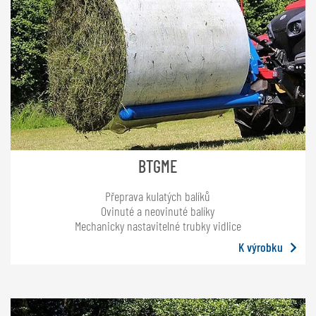
BTGME
Přeprava kulatých balíků
Ovinuté a neovinuté balíky
Mechanicky nastavitelné trubky vidlice
K výrobku