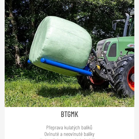
BTGMK
Přeprava kulatých balíků
Ovinuté a neovinuté balíky