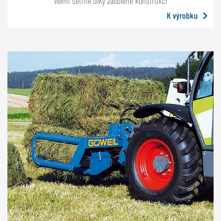
Velmi šetrně díky zaoblené konstrukci
K výrobku