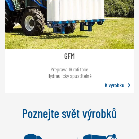
GFM
Přeprava 16 rolí fólie
Hydraulicky spustitelné
K výrobku
Poznejte svět výrobků