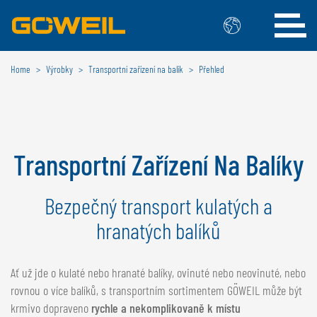
Home
Výrobky
Transportní zařízení na balík
Přehled
Zvolte Váš jazyk / Vaši zemi
MEZINÁRODNÍ
GÖWEIL
Transportní Zařízení Na Balíky
DEUTSCH
ESPAÑOL
ENGLISH
Bezpečný transport kulatých a
POLSKI
FRANÇAIS
ČESKÝ
hranatých balíků
NEDERLANDS
BELGIE
Ať už jde o kulaté nebo hranaté balíky, ovinuté nebo neovinuté, nebo
rovnou o více balíků, s transportním sortimentem GÖWEIL může být
GÖWEIL BNL
krmivo dopraveno
rychle a nekomplikovaně k místu