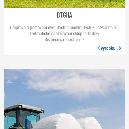
BTGHA
Přeprava a postavení ovinutých a neovinutých kulatých balíků
Hydraulické odblokování sklopné trubky
Bezpečný, robustní řez
K výrobku