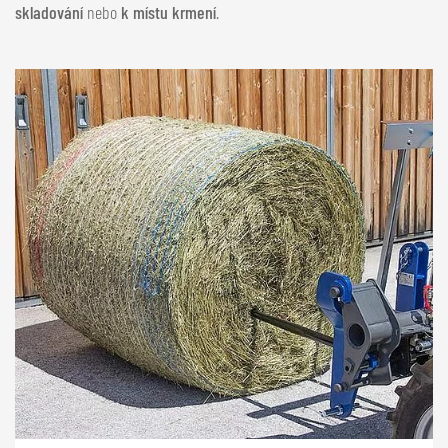
skladování
nebo
k místu krmení
.
NEDERLANDS
FRANÇAIS
DEUTSCH
ŠVÝCARSKO
GÖWEIL Schweiz
DEUTSCH
FRANÇAIS