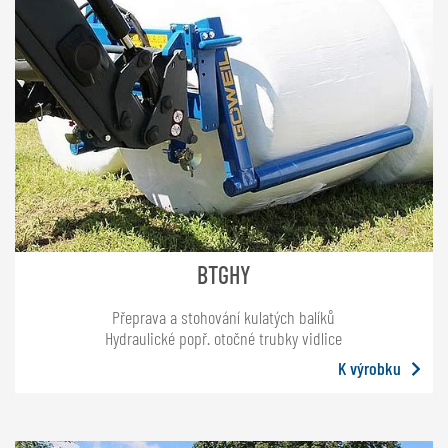
BTGHY
Přeprava a stohování kulatých balíků
Hydraulické popř. otočné trubky vidlice
K výrobku