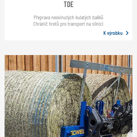
TDE
Přeprava neovinutých kulatých balíků
Chránič hrotů pro transport na silnici
K výrobku