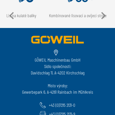
Lis na kulaté balíky
Kombinované lisovací a ovíjecí stroje
GÖWEIL Maschinenbau GmbH
Sídlo společnosti:
Davidschlag 11, A-4202 Kirchschlag
Místo výroby:
Gewerbepark 6, A-4261 Rainbach im Mühlkreis
+43 (0)7215 2131-0
+43 (0)7215 2131-9