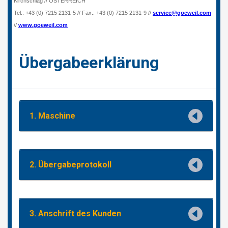
NEDERLANDS
FRANÇAIS
DEUTSCH
ŠVÝCARSKO
GÖWEIL Schweiz
DEUTSCH
FRANÇAIS