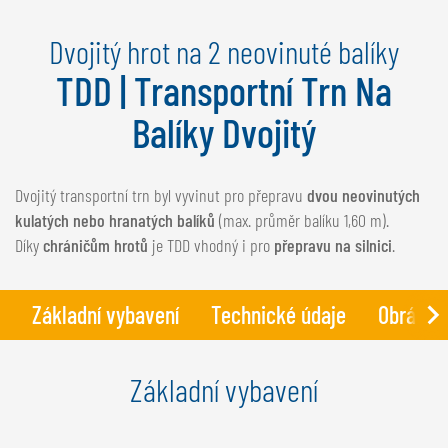
NEDERLANDS
Dvojitý hrot na 2 neovinuté balíky
FRANÇAIS
DEUTSCH
TDD | Transportní Trn Na
Balíky Dvojitý
ŠVÝCARSKO
GÖWEIL Schweiz
Dvojitý transportní trn byl vyvinut pro přepravu
dvou neovinutých
DEUTSCH
kulatých nebo hranatých balíků
(max. průměr balíku 1,60 m).
FRANÇAIS
Díky
chráničům hrotů
je TDD vhodný i pro
přepravu na silnici
.
Základní vybavení
Technické údaje
Obrázky
Základní vybavení