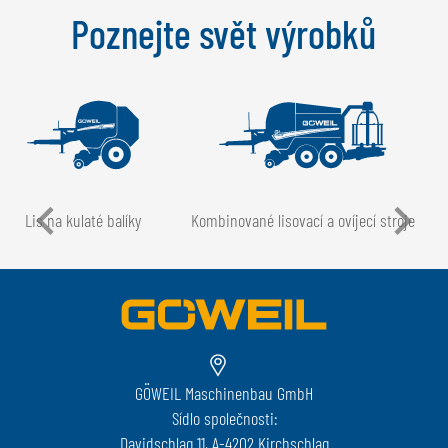
Poznejte svět výrobků
Lis na kulaté balíky
Kombinované lisovací a ovíjecí stroje
GÖWEIL Maschinenbau GmbH
Sídlo společnosti:
Davidschlag 11, A-4202 Kirchschlag