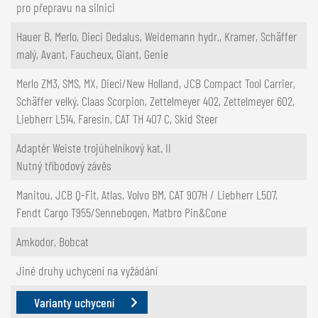
pro přepravu na silnici
Hauer B, Merlo, Dieci Dedalus, Weidemann hydr., Kramer, Schäffer
malý, Avant, Faucheux, Giant, Genie
Merlo ZM3, SMS, MX, Dieci/New Holland, JCB Compact Tool Carrier,
Schäffer velký, Claas Scorpion, Zettelmeyer 402, Zettelmeyer 602,
Liebherr L514, Faresin, CAT TH 407 C, Skid Steer
Adaptér Weiste trojúhelníkový kat. II
Nutný tříbodový závěs
Manitou, JCB Q-Fit, Atlas, Volvo BM, CAT 907H / Liebherr L507,
Fendt Cargo T955/Sennebogen, Matbro Pin&Cone
Amkodor, Bobcat
Jiné druhy uchycení na vyžádání
Varianty uchycení