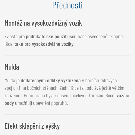
Přednosti
Montáž na vysokozdvižný vozík
Zvláště pro
podnikatelské použití
jsou naše osvědčené sklopné
lžíce,
také pro vysokozdvižné vozíky
.
Mulda
Mulda je
dodatečnými odlitky vyztužena
v horních rohových
spojích i na bočních stěnách. Zadní lžíce tak odolává ještě větším
zatížením. Horní hrana byla zlepšena ocelovou trubkou. Boční
vázací
body
umožňují upevnění popruhů.
Efekt sklápění z výšky