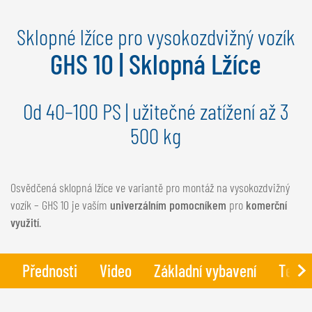
NEDERLANDS
Sklopné lžíce pro vysokozdvižný vozík
FRANÇAIS
DEUTSCH
GHS 10 | Sklopná Lžíce
ŠVÝCARSKO
Od 40–100 PS | užitečné zatížení až 3
GÖWEIL Schweiz
500 kg
DEUTSCH
FRANÇAIS
Osvědčená sklopná lžíce ve variantě pro montáž na vysokozdvižný
vozík – GHS 10 je vaším
univerzálním pomocníkem
pro
komerční
využití
.
Přednosti
Video
Základní vybavení
Techn