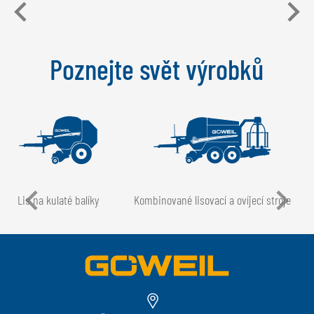
Poznejte svět výrobků
Lis na kulaté balíky
Kombinované lisovací a ovíjecí stroje