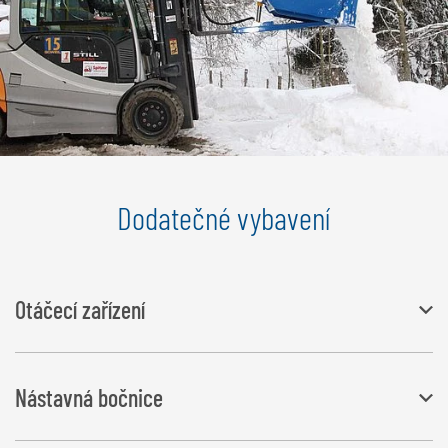
Dodatečné vybavení
Otáčecí zařízení
Jednoduchá montáž (lze snadno a bez nářadí namontovat nebo
Nástavná bočnice
sundat), zvyšuje přední stěnu o 450 mm, dále může být použita jako
prodloužení korby