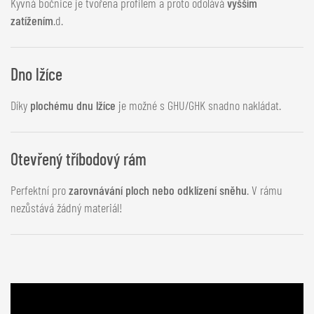
Kyvná bočnice je tvořena profilem a proto odolává
vyšším
zatížením
.d.
Dno lžíce
Díky
plochému dnu lžíce
je možné s GHU/GHK snadno nakládat.
Otevřený tříbodový rám
Perfektní pro
zarovnávání ploch nebo odklízení sněhu
. V rámu
nezůstává žádný materiál!