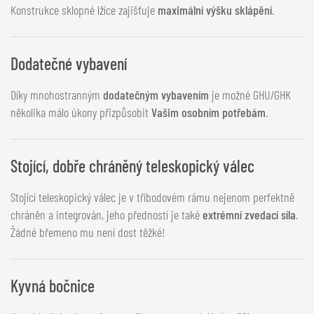
Konstrukce sklopné lžíce zajišťuje
maximální výšku sklápění
.
Dodatečné vybavení
Díky mnohostranným
dodatečným vybavením
je možné GHU/GHK
několika málo úkony přizpůsobit
Vašim osobním potřebám
.
Stojící, dobře chráněný teleskopický válec
Stojící teleskopický válec je v tříbodovém rámu nejenom perfektně
chráněn a integrován, jeho předností je také
extrémní zvedací síla
.
Žádné břemeno mu není dost těžké!
Kyvná bočnice