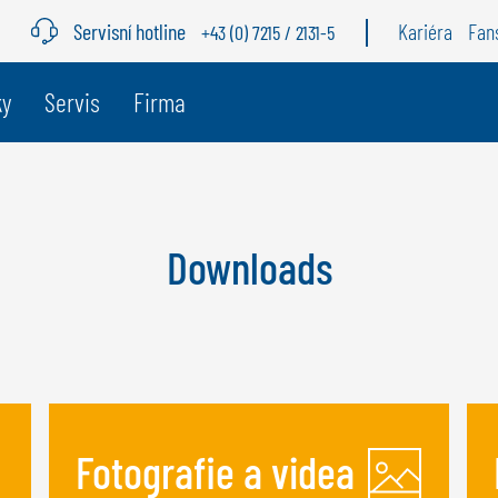
Servisní hotline
Kariéra
Fan
+43 (0) 7215 / 2131-5
ky
Servis
Firma
BELGIE
Š
GÖWEIL BNL
G
Downloads
NEDERLANDS
D
FRANÇAIS
F
DEUTSCH
Fotografie a videa