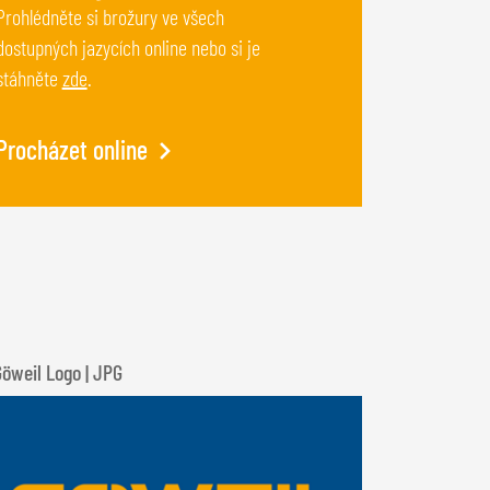
Prohlédněte si brožury ve všech
dostupných jazycích online nebo si je
stáhněte
zde
.
Procházet online
öweil Logo | JPG