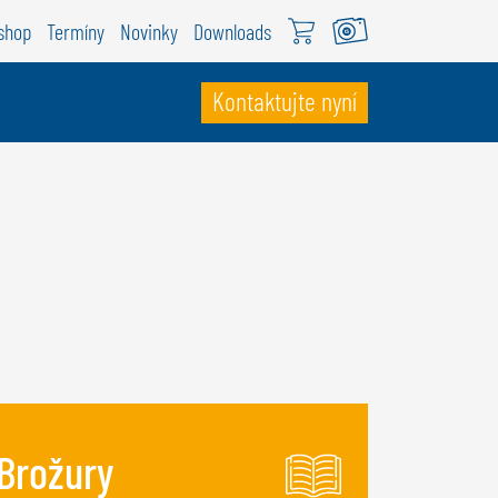
shop
Termíny
Novinky
Downloads
Kontaktujte nyní
VÝCARSKO
ÖWEIL Schweiz
EUTSCH
RANÇAIS
Brožury