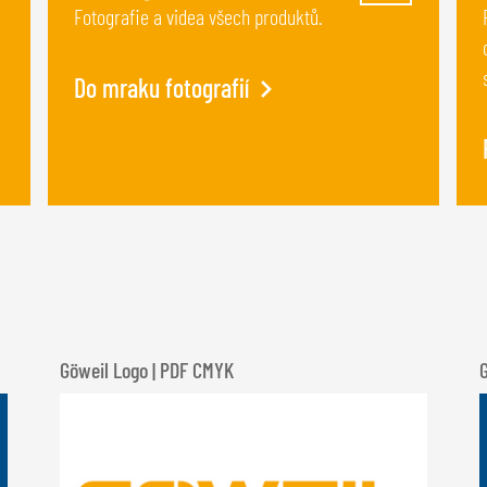
Fotografie a videa všech produktů.
Do mraku fotografií
Göweil Logo | PDF CMYK
G