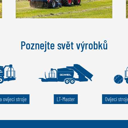
Poznejte svět výrobků
 ovíjecí stroje
LT-Master
Ovíjecí stroj