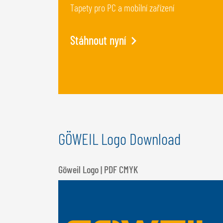
Tapety pro PC a mobilní zařízení
Stáhnout nyní
GÖWEIL Logo Download
Göweil Logo | PDF CMYK