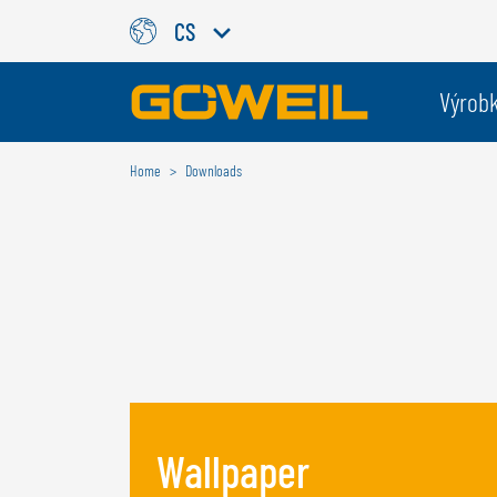
CS
Zvolte Váš jazyk / Vaši zemi
Výrob
Home
Downloads
MEZINÁRODNÍ
GÖWEIL
DEUTSCH
ESPAÑOL
ENGLISH
POLSKI
FRANÇAIS
ČESKÝ
NEDERLANDS
Wallpaper