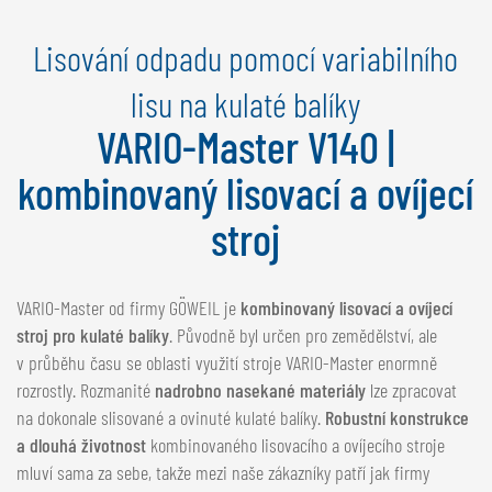
NEDERLANDS
Lisování odpadu pomocí variabilního
FRANÇAIS
DEUTSCH
lisu na kulaté balíky
VARIO-Master V140 |
ŠVÝCARSKO
GÖWEIL Schweiz
kombinovaný lisovací a ovíjecí
DEUTSCH
stroj
FRANÇAIS
VARIO-Master od firmy GÖWEIL je
kombinovaný lisovací a ovíjecí
stroj pro kulaté balíky
. Původně byl určen pro zemědělství, ale
v průběhu času se oblasti využití stroje VARIO-Master enormně
rozrostly. Rozmanité
nadrobno nasekané materiály
lze zpracovat
na dokonale slisované a ovinuté kulaté balíky.
Robustní konstrukce
a dlouhá životnost
kombinovaného lisovacího a ovíjecího stroje
mluví sama za sebe, takže mezi naše zákazníky patří jak firmy