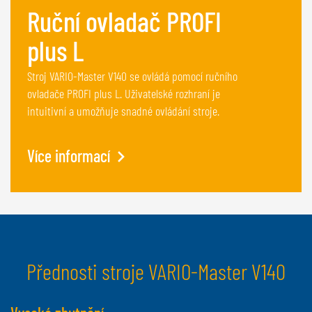
Ruční ovladač PROFI
plus L
Stroj VARIO-Master V140 se ovládá pomocí ručního
ovladače PROFI plus L. Uživatelské rozhraní je
intuitivní a umožňuje snadné ovládání stroje.
Více informací
Přednosti stroje VARIO-Master V140