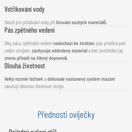
Vstřikování vody
Slouží pro přidávání vody při
lisování suchých materiálů
.
Pás zpětného vedení
Díky pásu zpětného vedení
nedochází ke ztrátám
; pás probíhá pod
celým strojem,
zachycuje oddrolený materiál
a bez znečištění jej
znovu přivádí na šikmý dopravník
.
Dlouhá životnost
Velký rozměr ložisek
a
dokonale nastavený systém mazání
zaručují dlouhou životnost stroje.
Přednosti ovíječky
Pojízdný ovíjecí stůl