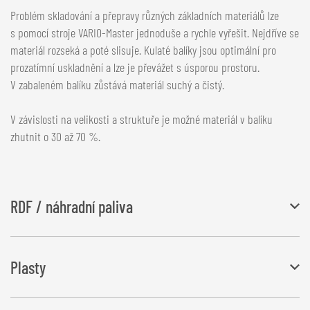
Problém skladování a přepravy různých základních materiálů lze
s pomocí stroje VARIO-Master jednoduše a rychle vyřešit. Nejdříve se
materiál rozseká a poté slisuje. Kulaté balíky jsou optimální pro
prozatímní uskladnění a lze je převážet s úsporou prostoru.
V zabaleném balíku zůstává materiál suchý a čistý.
V závislosti na velikosti a struktuře je možné materiál v balíku
zhutnit o 30 až 70 %.
RDF / náhradní paliva
Stále palčivějším problémem je skladování odpadů. Některé
Plasty
materiály se dále zpracovávají a využívají jako náhradní paliva.