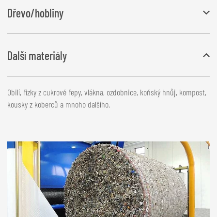
Fólie a pevné zbytky z umělé hmoty o zrnitosti až 50 mm
Dřevo/hobliny
Piliny, hobliny, štěpka, dřevitá vlna, kůrový mulč nebo piliny
Další materiály
Obilí, řízky z cukrové řepy, vlákna, ozdobnice, koňský hnůj, kompost,
kousky z koberců a mnoho dalšího.