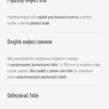
Pojízdný ovíjecí stůl
zajíždí pod lisovací komoru
a přímo,
rychle a šetrně
přebírá balík
.
Dvojité ovíjecí rameno
Díky standardnímu dvojitému ovíjecímu ramenu
s
natahovacími jednotkami fólie
2 x 750 mm je ovíječka stále
o krok napřed.
Více balíků z jedné role fólie
je výsledkem
práce
patentovaných plastových válců
.
Odřezávač fólie