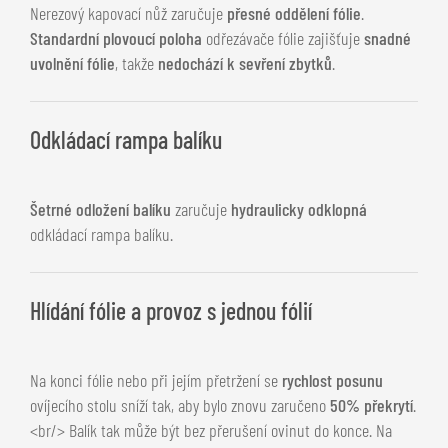
Nerezový kapovací nůž zaručuje
přesné oddělení fólie
.
Standardní plovoucí poloha
odřezávače fólie zajišťuje
snadné
uvolnění fólie
, takže
nedochází k sevření zbytků
.
Odkládací rampa balíku
Šetrné odložení balíku
zaručuje
hydraulicky odklopná
odkládací rampa balíku.
Hlídání fólie a provoz s jednou fólií
Na konci fólie nebo při jejím přetržení se
rychlost posunu
ovíjecího stolu sníží tak, aby bylo znovu zaručeno
50% překrytí
.
<br/> Balík tak může být bez přerušení ovinut do konce. Na