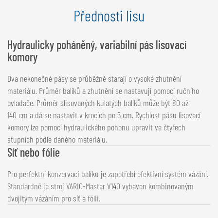
Přednosti lisu
Hydraulicky poháněný, variabilní pás lisovací
komory
Dva nekonečné pásy se průběžně starají o vysoké zhutnění
materiálu. Průměr balíků a zhutnění se nastavují pomocí ručního
ovladače. Průměr slisovaných kulatých balíků může být 80 až
140 cm a dá se nastavit v krocích po 5 cm. Rychlost pásu lisovací
komory lze pomocí hydraulického pohonu upravit ve čtyřech
stupních podle daného materiálu.
Síť nebo fólie
Pro perfektní konzervaci balíku je zapotřebí efektivní systém vázání.
Standardně je stroj VARIO-Master V140 vybaven kombinovaným
dvojitým vázáním pro síť a fólii.