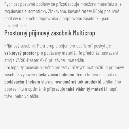
Rychlost posuvné podlahy se přizpůsobuje množství materiálu a je
regulována automaticky. Zinkované, kované řetězy Rübig posuvné
podlahy u šikmého dopravníku a příjmového zásobníku jsou
nezničitelné.
Prostorný příjmový zásobník Multicrop
Příjmový zásobník Multricrop s objemem cca 13 m³ poskytuje
velkorysý prostor
pro podávaný materiál. To předchází zastavení
stroje VARIO-Master V140 při závozu materiálu.
Pro lepší zpracování velkého množství různých materiálů je příjmový
zásobník vybaven
dávkovacím bubnem
. Tento buben se spolu s
podávacím šnekem
stará o
rovnoměrný tok produktů
u šikmého
dopravníku a optimálně připravuje
také vláknitý materiál
, např.
trávu nebo vojtěšku.