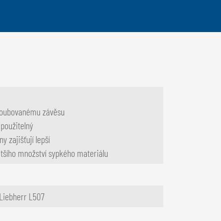
šroubovanému závěsu
 použitelný
 zajišťují lepší
většího množství sypkého materiálu
 Liebherr L507