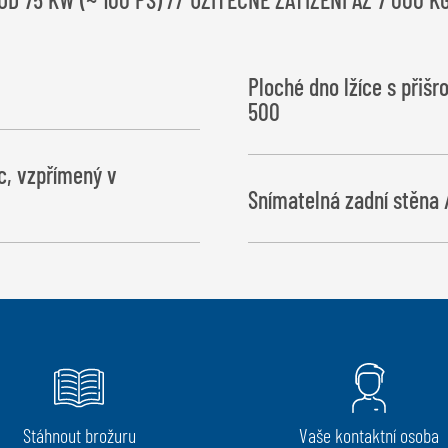
Ploché dno lžíce s přiš
500
c, vzpřímený v
Snímatelná zadní stěna 
Stáhnout brožuru
Vaše kontaktní osoba