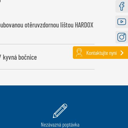
Faceb
roubovanou otěruvzdornou lištou HARDOX
Youtu
Instag
Kontaktujte nyní
/ kyvná bočnice
Nezávazná poptávka