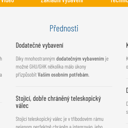
Přednosti
Dodatečné vybavení
ch
Díky mnohostranným
dodatečným vybavením
je
K
možné GHU/GHK několika málo úkony
la
přizpůsobit
Vašim osobním potřebám
.
Stojící, dobře chráněný teleskopický
válec
s
Stojící teleskopický válec je v tříbodovém rámu
nejenom perfektně chráněn a integrován, jeho