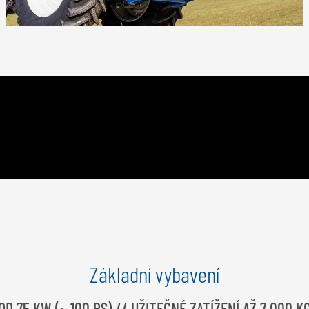
Základní vybavení
OD 75 KW (~ 100 PS) // UŽITEČNÉ ZATÍŽENÍ AŽ 7 000 K