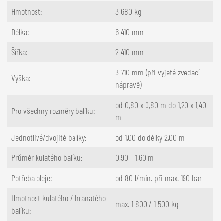
Hmotnost:
3 680 kg
Délka:
6 410 mm
Šířka:
2 410 mm
3 710 mm (při vyjeté zvedací
Výška:
nápravě)
od 0,80 x 0,80 m do 1,20 x 1,40
Pro všechny rozměry balíku:
m
Jednotlivé/dvojité balíky:
od 1,00 do délky 2,00 m
Průměr kulatého balíku:
0,90 - 1,60 m
Potřeba oleje:
od 80 l/min. při max. 190 bar
Hmotnost kulatého / hranatého
max. 1 800 / 1 500 kg
balíku: