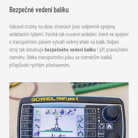
Bezpečné vedení balíku
Válcové trubky na obou stranách jsou vzájemně spojeny
ovládacími tyčemi. Vzniká tak nucené ovládání, které ve spojení
s transportním pásem vytváří svěrný efekt na balík. Ovíjecí
stroj tak dosahuje
bezpečného vedení balíku
i při pravoúhlém
rozměru. Délka transportního pásu se rozměrům balíků
přizpůsobí rychlým přestavením.