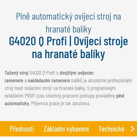
NEDERLANDS
Plně automatický ovíjecí stroj na
FRANÇAIS
DEUTSCH
hranaté balíky
G4020 Q Profi | Ovíjecí stroje
ŠVÝCARSKO
GÖWEIL Schweiz
na hranaté balíky
DEUTSCH
FRANÇAIS
Tažený stroj
G4020 Q Profi s
dvojitým ovíjecím
ramenem
a
nakládacím ramenem
balíků je absolutně profesionální
stroj mezi ovíjecími stroji na hranaté balíky. S programovým
ovládáním PROFI jsou všechny pracovní postupy prováděny
plně
automaticky
. Příjemná práce je tak zaručena.
Přednosti
Základní vybavení
Technické údaj