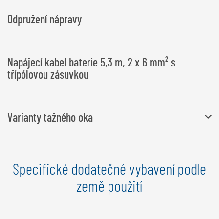
Dieselový motor 17,5 kW, vodou chlazený, baterie, elektrický startér,
Odpružení nápravy
počítadlo hodin, zpětný filtr, 44litrová nádrž na hydraulický olej a
automatická regulace otáček Provoz traktoru je i nadále možný
Napájecí kabel baterie 5,3 m, 2 x 6 mm² s
třípólovou zásuvkou
Varianty tažného oka
K dispozici je velký výběr variant tažného oka.
Specifické dodatečné vybavení podle
Varianty tažného oka
země použití