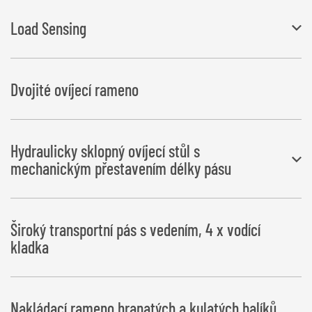
Load Sensing
může být používán i s traktory bez čerpadla Load Sensing
Dvojité ovíjecí rameno
Hydraulicky sklopný ovíjecí stůl s
mechanickým přestavením délky pásu
Podávání balíků vpravo ve směru jízdy
Široký transportní pás s vedením, 4 x vodící
Odložení balíku doleva
kladka
Nakládací rameno hranatých a kulatých balíků