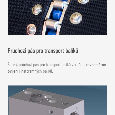
Průchozi pás pro transport balíků
Široký, průchozí pás pro transport balíků zaručuje
rovnoměrné
ovíjení
i neforemných balíků.