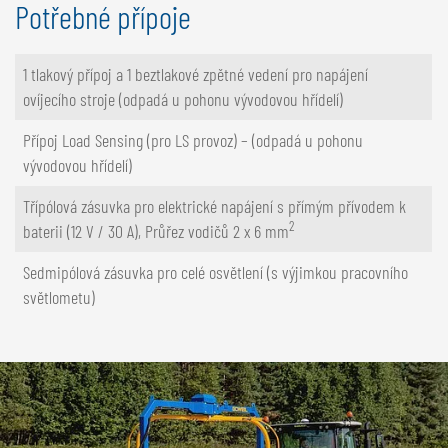
Potřebné přípoje
1 tlakový přípoj a 1 beztlakové zpětné vedení pro napájení
ovíjecího stroje (odpadá u pohonu vývodovou hřídelí)
Přípoj Load Sensing (pro LS provoz) – (odpadá u pohonu
vývodovou hřídelí)
Třípólová zásuvka pro elektrické napájení s přímým přívodem k
2
baterii (12 V / 30 A), Průřez vodičů 2 x 6 mm
Sedmipólová zásuvka pro celé osvětlení (s výjimkou pracovního
světlometu)