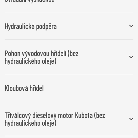
Potřebný přípoj: Třípólová zásuvka pro elektrické napájení ručního
Hydraulická podpěra
ovladače (12 V / 10 A)
Tažné zařízení, výškově nastavitelné s hydraulickou podpěrou pro
Pohon vývodovou hřídelí (bez
provoz s kolovým nakladačem.
hydraulického oleje)
Ovládání vysílačkou – pohon vývodovou hřídelí není možný
Pouze ve spojení s tříválcovým vznětovým motorem Kubota
Skládá se z převodovky s čerpadlem, zpětného filtru a nádrže
Kloubová hřídel
hydraulického oleje 60 l
Nelze kombinovat s tříválcovým vznětovým motorem Kubota
Tříválcový dieselový motor Kubota (bez
hydraulického oleje)