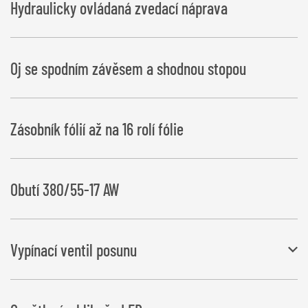
Hydraulicky ovládaná zvedací náprava
Oj se spodním závěsem a shodnou stopou
Zásobník fólií až na 16 rolí fólie
Obutí 380/55-17 AW
Vypínací ventil posunu
u hranatých balíků je tak zaručeno přesné překrytí fólie