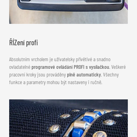
ŘÍZení profi
Absolutním vrcholem je uživatelsky přívětivé a snadno
ovladatelné
programové ovládání PROFI s vysílačkou
. Veškeré
pracovní kroky jsou prováděny
plně automaticky
. Všechny
funkce a parametry mohou být nastaveny i ručně.