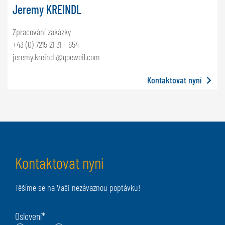
Jeremy KREINDL
Zpracování zakázky
+43 (0) 7215 21 31 - 654
jeremy.kreindl@goeweil.com
Kontaktovat nyní
Kontaktovat nyní
Těšíme se na Vaši nezávaznou poptávku!
Oslovení
*