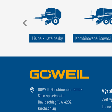
roj na palety
Lis na kulaté balíky
Kombinované lisovací a
GÖWEIL Maschinenbau GmbH
Výro
Sídlo společnosti:
Svět v
Davidschlag 11, A-4202
Lis na 
Kirchschlag