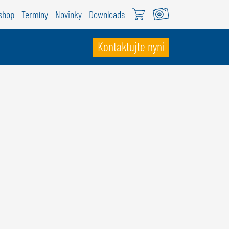
shop
Termíny
Novinky
Downloads
Kontaktujte nyní
VÝCARSKO
ÖWEIL Schweiz
EUTSCH
RANÇAIS