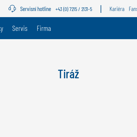
Servisní hotline
Kariéra
Fan
+43 (0) 7215 / 2131-5
ky
Servis
Firma
BELGIE
Š
GÖWEIL BNL
G
Tiráž
NEDERLANDS
D
FRANÇAIS
F
DEUTSCH