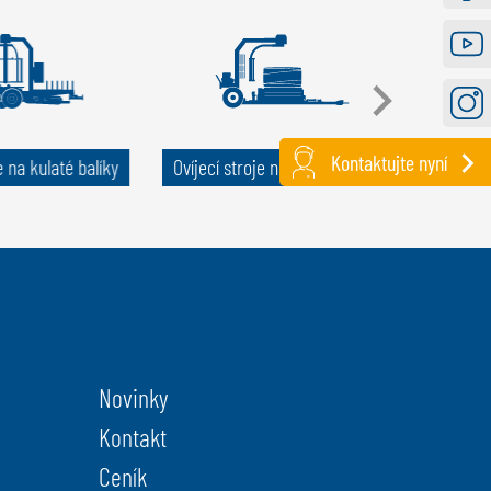
Faceb
Youtu
Instag
Kontaktujte nyní
e na kulaté balíky
Ovíjecí stroje na hranaté balíky
Transp
Novinky
Kontakt
Ceník