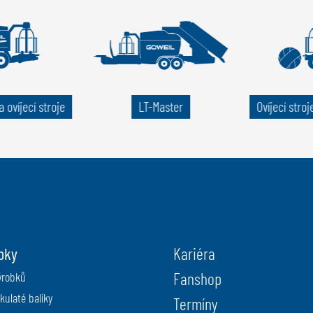
 ovíjecí stroje
LT-Master
Ovíjecí stroj
bky
Kariéra
Fanshop
ýrobků
kulaté balíky
Termíny