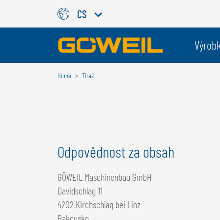
CS
Zvolte Váš jazyk / Vaši zemi
Výrob
Home
Tiráž
MEZINÁRODNÍ
GÖWEIL
DEUTSCH
ESPAÑOL
ENGLISH
POLSKI
Odpovědnost za obsah
FRANÇAIS
ČESKÝ
NEDERLANDS
GÖWEIL Maschinenbau GmbH
Davidschlag 11
4202 Kirchschlag bei Linz
Rakousko