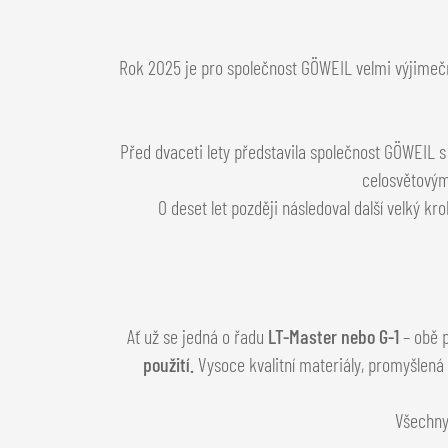
Rok 2025 je pro společnost GÖWEIL velmi výjimeč
Před dvaceti lety představila společnost GÖWEIL 
celosvětovým
O deset let později následoval další velký kr
Ať už se jedná o řadu
LT-Master nebo G-1
– obě p
použití.
Vysoce kvalitní materiály, promyšlená 
Všechny