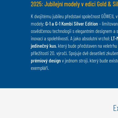
2025: Jubilejní modely v edici Gold & Si
K dvojitému jubileu představí společnost GÖWEIL v 
modely:
G-1 a G-1 Kombi Silver Edition
– limitovan
osvědčenou technologii s elegantním designem a sy
inovací a spolehlivosti. A jako absolutní vrchol:
LT-
jedinečný kus
, který bude představen na veletrhu
příležitosti 20. výročí. Spojuje dvě desetiletí zkuše
prémiový design
v jednom stroji, který bude exis
exempláři.
E