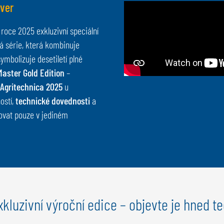
lver
roce 2025 exkluzivní speciální
á série, která kombinuje
mbolizuje desetiletí plné
Master Gold Edition
–
Agritechnica 2025
u
ností,
technické dovednosti
a
tovat pouze v jediném
xkluzivní výroční edice – objevte je hned te