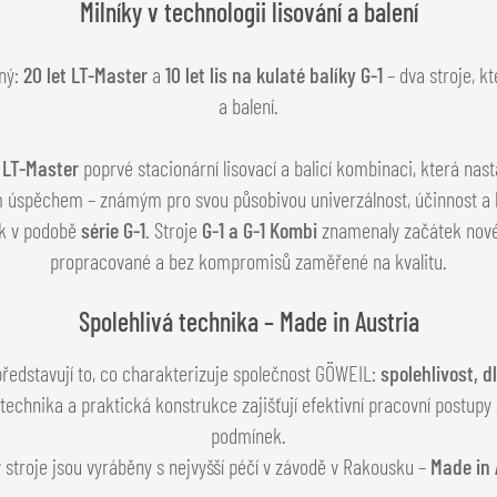
Milníky v technologii lisování a balení
ný:
20 let LT-Master
a
10 let lis na kulaté balíky G-1
– dva stroje, k
a balení.
s
LT-Master
poprvé stacionární lisovací a balicí kombinaci, která nas
 úspěchem – známým pro svou působivou univerzálnost, účinnost a kv
ok v podobě
série G-1
. Stroje
G-1 a G-1 Kombi
znamenaly začátek nové é
propracované a bez kompromisů zaměřené na kvalitu.
Spolehlivá technika – Made in Austria
ředstavují to, co charakterizuje společnost GÖWEIL:
spolehlivost, d
technika a praktická konstrukce zajišťují efektivní pracovní postupy 
podmínek.
 stroje jsou vyráběny s nejvyšší péčí v závodě v Rakousku –
Made in 