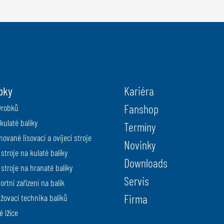
bky
Kariéra
Fanshop
ýrobků
kulaté balíky
Termíny
ované lisovací a ovíjecí stroje
Novinky
 stroje na kulaté balíky
Downloads
 stroje na hranaté balíky
Servis
rtní zařízení na balík
Firma
žovací technika balíků
 lžíce