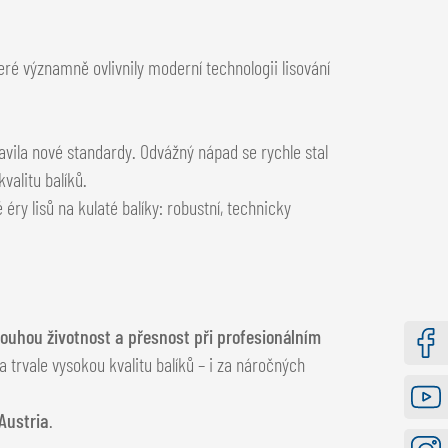
teré významně ovlivnily moderní technologii lisování
tavila nové standardy. Odvážný nápad se rychle stal
alitu balíků.
ry lisů na kulaté balíky: robustní, technicky
louhou životnost a přesnost při profesionálním
a trvale vysokou kvalitu balíků – i za náročných
Faceb
Austria
.
Youtu