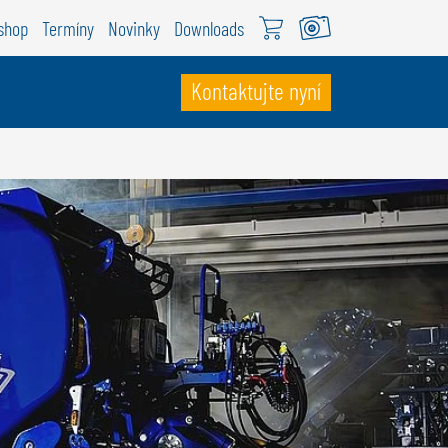
shop
Termíny
Novinky
Downloads
Kontaktujte nyní
VÝCARSKO
ÖWEIL Schweiz
EUTSCH
RANÇAIS