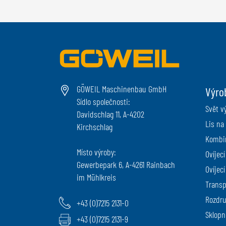
GÖWEIL Maschinenbau GmbH
Výro
Sídlo společnosti:
Svět v
Davidschlag 11, A-4202
Lis na 
Kirchschlag
Kombin
Místo výroby:
Ovíjecí
Gewerbepark 6, A-4261 Rainbach
Ovíjecí
im Mühlkreis
Transpo
Rozdru
+43 (0)7215 2131-0
Sklopné
+43 (0)7215 2131-9