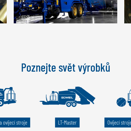
Poznejte svět výrobků
 ovíjecí stroje
LT-Master
Ovíjecí stroj