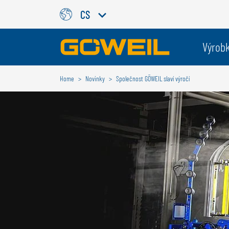
CS
Zvolte Váš jazyk / Vaši zemi
Výrob
Home
Novinky
Společnost GÖWEIL slaví výročí
MEZINÁRODNÍ
GÖWEIL
DEUTSCH
ESPAÑOL
ENGLISH
POLSKI
FRANÇAIS
ČESKÝ
NEDERLANDS