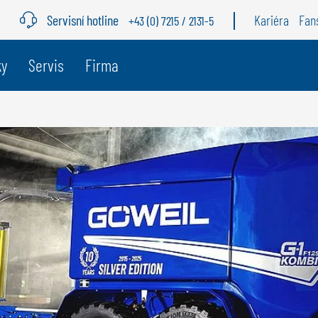
Servisní hotline
Kariéra
Fan
+43 (0) 7215 / 2131-5
ky
Servis
Firma
BELGIE
Š
GÖWEIL BNL
G
NEDERLANDS
D
FRANÇAIS
F
DEUTSCH