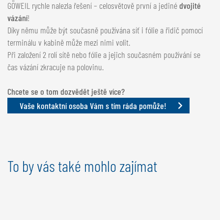
GÖWEIL rychle nalezla řešení – celosvětově první a jediné
dvojité
vázání
!
Díky němu může být současně používána síť i fólie a řidič pomocí
terminálu v kabině může mezi nimi volit.
Při založení 2 rolí sítě nebo fólie a jejich současném používání se
čas vázání zkracuje na polovinu.
Chcete se o tom dozvědět ještě více?
Vaše kontaktní osoba Vám s tím ráda pomůže!
To by vás také mohlo zajímat