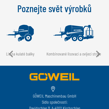
Poznejte svět výrobků
Lis na kulaté balíky
Kombinované lisovací a ovíjecí stroje
GÖWEIL Maschinenbau GmbH
Sídlo společnosti:
Davidschlag 11, A-4202 Kirchschlag