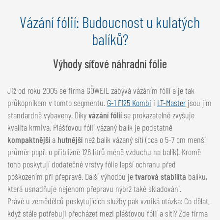
NEDERLANDS
Vázání fólií: Budoucnost u kulatých
FRANÇAIS
balíků?
DEUTSCH
ŠVÝCARSKO
Výhody síťové náhradní fólie
GÖWEIL Schweiz
Již od roku 2005 se firma GÖWEIL zabývá vázáním fólií a je tak
DEUTSCH
průkopníkem v tomto segmentu.
G-1 F125 Kombi
i
LT-Master
jsou jím
FRANÇAIS
standardně vybaveny. Díky
vázání fólií
se prokazatelně zvyšuje
kvalita krmiva. Plášťovou fólií vázaný balík je podstatně
kompaktnější
a
hutnější
než balík vázaný sítí (cca o 5-7 cm menší
průměr popř. o přibližně 126 litrů méně vzduchu na balík). Kromě
toho poskytují dodatečné vrstvy fólie lepší ochranu před
poškozením při přepravě. Další výhodou je
tvarová stabilita
balíku,
která usnadňuje nejenom přepravu nýbrž také skladování.
Právě u zemědělců poskytujících služby pak vzniká otázka: Co dělat,
když stále potřebuji přecházet mezi plášťovou fólií a sítí? Zde firma