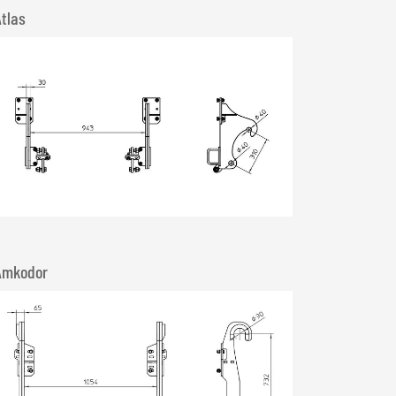
Atlas
Amkodor