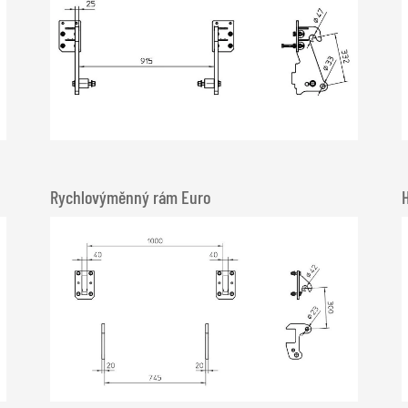
Rychlovýměnný rám Euro