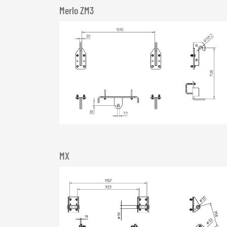
Merlo ZM3
MX