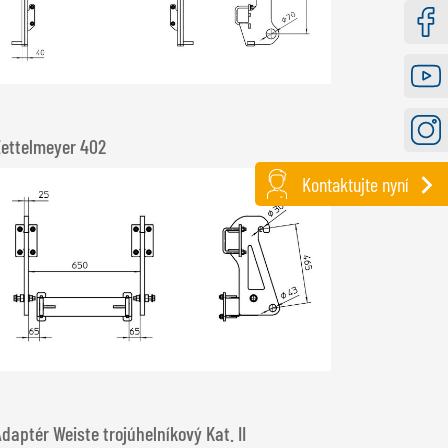
Faceb
Youtu
Zettelmeyer 402
Instag
Kontaktujte nyní
daptér Weiste trojúhelníkový Kat. II