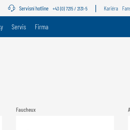
Servisní hotline
Kariéra
Fan
+43 (0) 7215 / 2131-5
ky
Servis
Firma
BELGIE
Š
GÖWEIL BNL
G
NEDERLANDS
D
FRANÇAIS
F
DEUTSCH
Faucheux