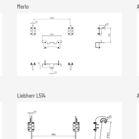
Merlo
Liebherr L514