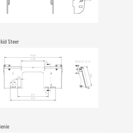
Skid Steer
Genie