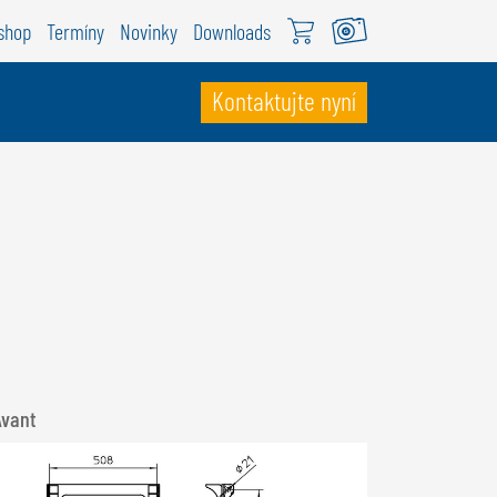
shop
Termíny
Novinky
Downloads
Kontaktujte nyní
VÝCARSKO
ÖWEIL Schweiz
EUTSCH
RANÇAIS
Avant