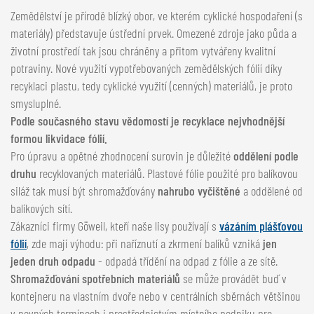
NEDERLANDS
Zemědělství je přírodě blízký obor, ve kterém cyklické hospodaření (s
FRANÇAIS
materiály) představuje ústřední prvek. Omezené zdroje jako půda a
životní prostředí tak jsou chráněny a přitom vytvářeny kvalitní
DEUTSCH
potraviny. Nové využití vypotřebovaných zemědělských fólií díky
ŠVÝCARSKO
recyklaci plastu, tedy cyklické využití (cenných) materiálů, je proto
smysluplné.
GÖWEIL Schweiz
Podle současného stavu vědomostí je recyklace nejvhodnější
formou likvidace fólií.
DEUTSCH
Pro úpravu a opětné zhodnocení surovin je důležité
oddělení podle
FRANÇAIS
druhu
recyklovaných materiálů. Plastové fólie použité pro balíkovou
siláž tak musí být shromažďovány
nahrubo vyčištěné
a oddělené od
balíkových sítí.
Zákazníci firmy Göweil, kteří naše lisy používají s
vázáním plášťovou
fólií
, zde mají výhodu: při naříznutí a zkrmení balíků vzniká
jen
jeden druh odpadu
- odpadá třídění na odpad z fólie a ze sítě.
Shromažďování spotřebních materiálů
se může provádět buď v
kontejneru na vlastním dvoře nebo v centrálních sběrnách většinou
v pevných termínech i prostřednictvím místního podniku pro