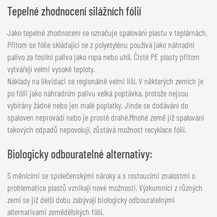
Tepelné zhodnocení silážních fólií
Jako tepelné zhodnocení se označuje spalování plastu v teplárnách.
Přitom se fólie skládající se z polyetylénu používá jako náhradní
palivo za fosilní paliva jako ropa nebo uhlí. Čisté PE plasty přitom
vytvářejí velmi vysoké teploty.
Náklady na likvidaci se regionálně velmi liší. V některých zemích je
po fólii jako náhradním palivu velká poptávka, protože nejsou
vybírány žádné nebo jen malé poplatky. Jinde se dodávání do
spaloven neprovádí nebo je prostě drahé.Mnohé země již spalování
takových odpadů nepovolují, zůstává možnost recyklace fólií.
Biologicky odbouratelné alternativy:
S měnícími se společenskými nároky a s rostoucími znalostmi o
problematice plastů vznikají nové možnosti. Výzkumníci z různých
zemí se již delší dobu zabývají biologicky odbouratelnými
alternativami zemědělských fólií.