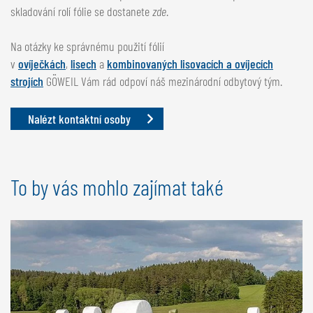
skladování rolí fólie se dostanete
zde
.
Na otázky ke správnému použití fólií
v
ovíječkách
,
lisech
a
kombinovaných lisovacích a ovíjecích
strojích
GÖWEIL Vám rád odpoví náš mezinárodní odbytový tým.
Nalézt kontaktní osoby
To by vás mohlo zajímat také