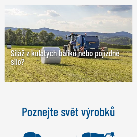
Siláž z kulatých balíků nebo pojízdné
silo?
Poznejte svět výrobků