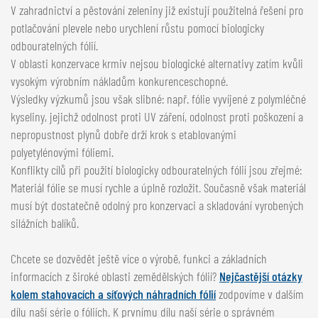
V zahradnictví a pěstování zeleniny již existují použitelná řešení pro
potlačování plevele nebo urychlení růstu pomocí biologicky
odbouratelných fólií.
V oblasti konzervace krmiv nejsou biologické alternativy zatím kvůli
vysokým výrobním nákladům konkurenceschopné.
Výsledky výzkumů jsou však slibné: např. fólie vyvíjené z polymléčné
kyseliny, jejichž odolnost proti UV záření, odolnost proti poškození a
nepropustnost plynů dobře drží krok s etablovanými
polyetylénovými fóliemi.
Konflikty cílů při použití biologicky odbouratelných fólií jsou zřejmé:
Materiál fólie se musí rychle a úplně rozložit. Současně však materiál
musí být dostatečně odolný pro konzervaci a skladování vyrobených
silážních balíků.
Chcete se dozvědět ještě více o výrobě, funkci a základních
informacích z široké oblasti zemědělských fólií?
Nejčastější otázky
kolem stahovacích a síťových náhradních fólií
zodpovíme v dalším
dílu naší série o fóliích. K prvnímu dílu naší série o správném