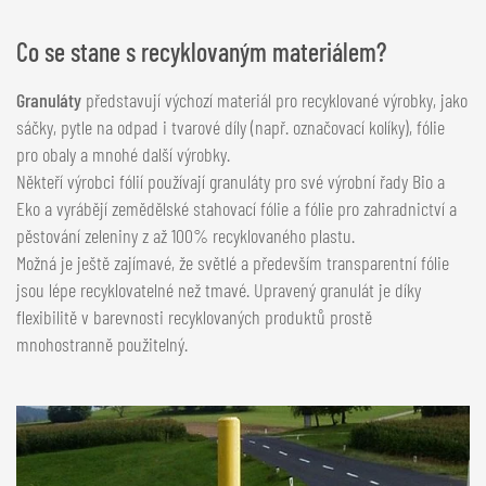
Co se stane s recyklovaným materiálem?
Granuláty
představují výchozí materiál pro recyklované výrobky, jako
sáčky, pytle na odpad i tvarové díly (např. označovací kolíky), fólie
pro obaly a mnohé další výrobky.
Někteří výrobci fólií používají granuláty pro své výrobní řady Bio a
Eko a vyrábějí zemědělské stahovací fólie a fólie pro zahradnictví a
pěstování zeleniny z až 100% recyklovaného plastu.
Možná je ještě zajímavé, že světlé a především transparentní fólie
jsou lépe recyklovatelné než tmavé. Upravený granulát je díky
flexibilitě v barevnosti recyklovaných produktů prostě
mnohostranně použitelný.