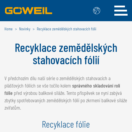
Home
Novinky
Recyklace zemědělských stahovacích fólií
Zvolte Váš jazyk / Vaši zemi
Recyklace zemědělských
MEZINÁRODNÍ
stahovacích fólií
GÖWEIL
DEUTSCH
ESPAÑOL
V předchozím dílu naší série o zemědělských stahovacích a
ENGLISH
POLSKI
plášťových fóliích se vše točilo kolem
správného skladování rolí
FRANÇAIS
ČESKÝ
fólie
před výrobou balíkové siláže. Tento příspěvek se nyní zabývá
NEDERLANDS
zbytky spotřebovaných zemědělských fólií po zkrmení balíkové siláže
zvířatům.
BELGIE
Recyklace fólie
GÖWEIL BNL