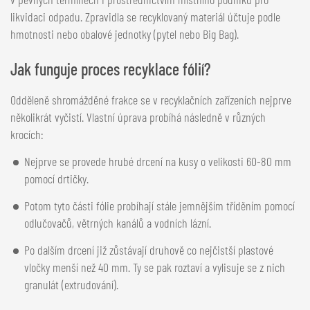
likvidaci odpadu. Zpravidla se recyklovaný materiál účtuje podle
hmotnosti nebo obalové jednotky (pytel nebo Big Bag).
Jak funguje proces recyklace fólií?
Odděleně shromážděné frakce se v recyklačních zařízeních nejprve
několikrát vyčistí. Vlastní úprava probíhá následně v různých
krocích:
Nejprve se provede hrubé drcení na kusy o velikosti 60-80 mm
pomocí drtičky.
Potom tyto části fólie probíhají stále jemnějším tříděním pomocí
odlučovačů, větrných kanálů a vodních lázní.
Po dalším drcení již zůstávají druhově co nejčistší plastové
vločky menší než 40 mm. Ty se pak roztaví a vylisuje se z nich
granulát (extrudování).