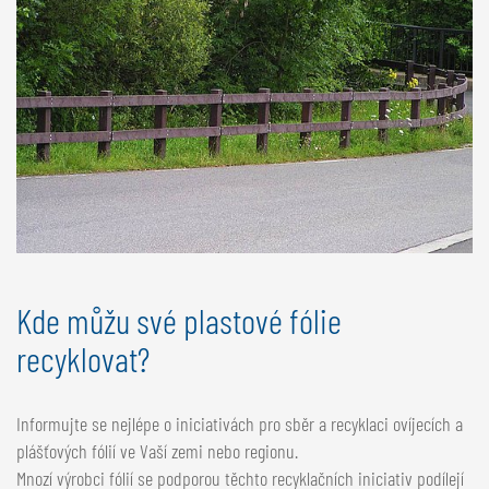
Kde můžu své plastové fólie
recyklovat?
Informujte se nejlépe o iniciativách pro sběr a recyklaci ovíjecích a
plášťových fólií ve Vaší zemi nebo regionu.
Mnozí výrobci fólií se podporou těchto recyklačních iniciativ podílejí