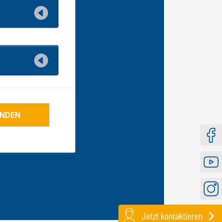
Faceb
Youtu
Instag
Jetzt kontaktieren