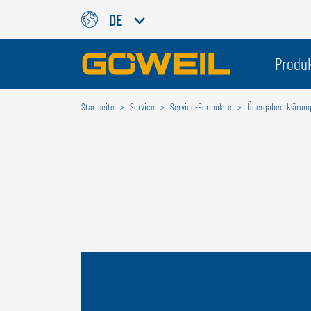
DE
Wählen Sie Ihre Sprache / Ih
Produ
Startseite
Service
Service-Formulare
Übergabeerklärun
INTERNATIONAL
GÖWEIL
DEUTSCH
ESPAÑOL
ENGLISH
POLSKI
FRANÇAIS
ČESKÝ
NEDERLANDS