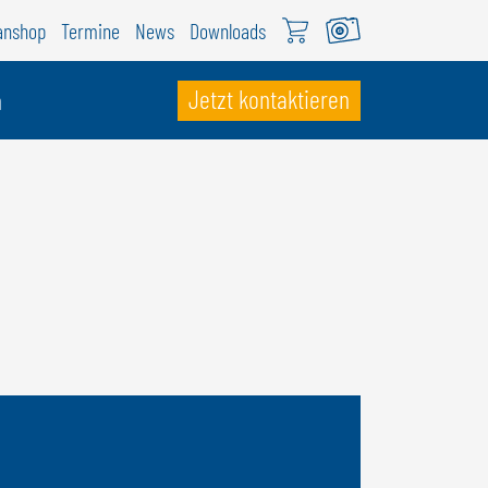
anshop
Termine
News
Downloads
Jetzt kontaktieren
n
CHWEIZ
ÖWEIL Schweiz
EUTSCH
RANÇAIS