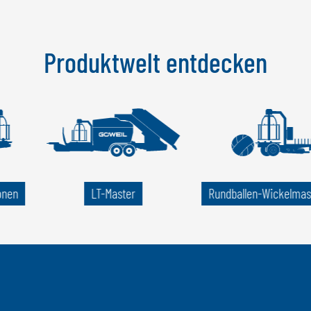
Produktwelt entdecken
onen
LT-Master
Rund­ballen-Wickel­ma