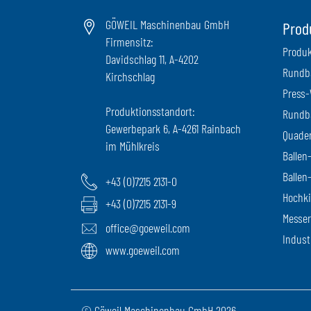
GÖWEIL Maschinenbau GmbH
Prod
Firmensitz:
Produk
Davidschlag 11, A-4202
Rundba
Kirchschlag
Press-
Produktionsstandort:
Rundb
Gewerbepark 6, A-4261 Rainbach
Quader
im Mühlkreis
Ballen
Ballen
+43 (0)7215 2131-0
Hochki
+43 (0)7215 2131-9
Messer
office@goeweil.com
Indust
www.goeweil.com
© Göweil Maschinenbau GmbH 2026