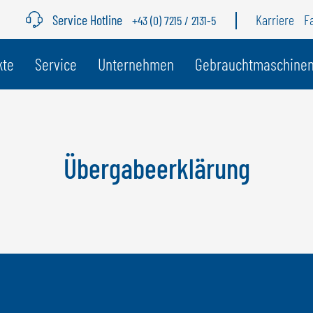
Service Hotline
Karriere
F
+43 (0) 7215 / 2131-5
r Land
kte
Service
Unternehmen
Gebrauchtmaschine
g
BELGIEN
S
GÖWEIL BNL
G
Übergabeerklärung
NEDERLANDS
D
FRANÇAIS
F
DEUTSCH