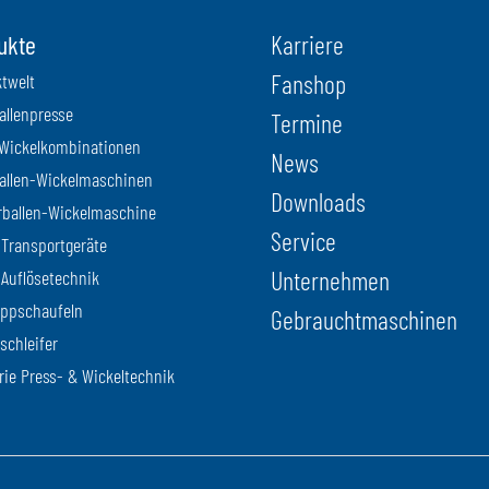
ukte
Karriere
Fanshop
twelt
llenpresse
Termine
Wickelkombinationen
News
allen-Wickelmaschinen
Downloads
ballen-Wickelmaschine
Service
-Transportgeräte
Unternehmen
-Auflösetechnik
ppschaufeln
Gebrauchtmaschinen
schleifer
rie Press- & Wickeltechnik