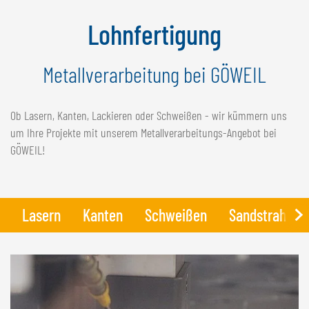
NEDERLANDS
Lohnfertigung
FRANÇAIS
DEUTSCH
Metallverarbeitung bei GÖWEIL
SCHWEIZ
GÖWEIL Schweiz
Ob Lasern, Kanten, Lackieren oder Schweißen - wir kümmern uns
um Ihre Projekte mit unserem Metallverarbeitungs-Angebot bei
DEUTSCH
GÖWEIL!
FRANÇAIS
Lasern
Kanten
Schweißen
Sandstrahlen