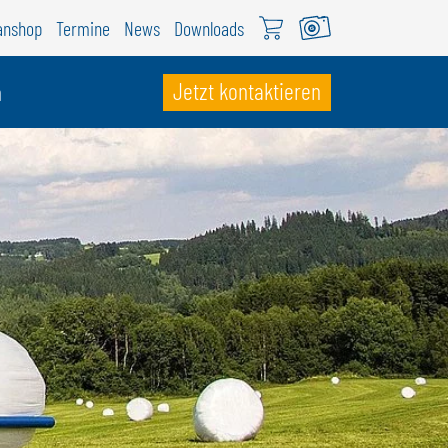
anshop
Termine
News
Downloads
Jetzt kontaktieren
n
CHWEIZ
ÖWEIL Schweiz
EUTSCH
RANÇAIS