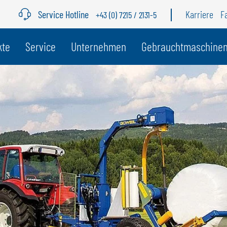
Service Hotline
Karriere
F
+43 (0) 7215 / 2131-5
r Land
kte
Service
Unternehmen
Gebrauchtmaschine
BELGIEN
S
GÖWEIL BNL
G
NEDERLANDS
D
FRANÇAIS
F
DEUTSCH