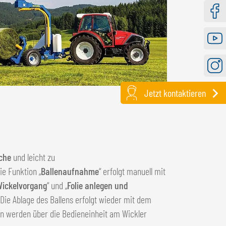
Faceb
Youtu
Instag
Jetzt kontaktieren
iche
und leicht zu
Die Funktion „
Ballenaufnahme
“ erfolgt manuell mit
ickelvorgang
“ und „
Folie anlegen und
Die Ablage des Ballens erfolgt wieder mit dem
en werden über die Bedieneinheit am Wickler