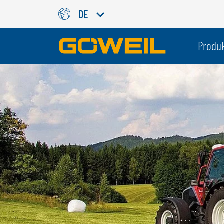
DE
Wählen Sie Ihre Sprache / Ih
Produ
INTERNATIONAL
GÖWEIL
DEUTSCH
ESPAÑOL
ENGLISH
POLSKI
FRANÇAIS
ČESKÝ
NEDERLANDS