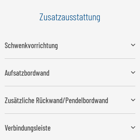
Zusatzausstattung
Schwenkvorrichtung
Einfache Montage, kann einfach und werkzeuglos angebracht oder
Aufsatzbordwand
abgenommen werden, erhöht die Stirnwand um 450 mm, kann
weiterhin als Muldenverlängerung verwendet werden
Bestehend aus 2 Seitenteilen, Stirnwand und einer Halterung für die
Zusätzliche Rückwand/Pendelbordwand
Bordwand, zusätzliche Höhe von 350 mm
Schaufelbreite: 2.200 mm, 2.500 mm
Verbindungsleiste