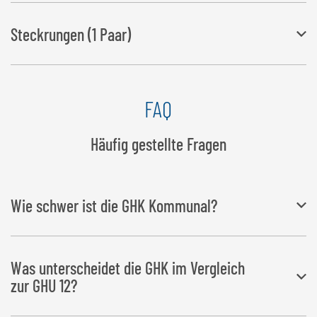
zum Verbinden der zusätzlichen Rückwand mit Standardrückwand
Steckrungen (1 Paar)
Höhe: 500 mm
FAQ
einfache Montage (können werkzeuglos aufgesteckt oder
abgenommen werden)
Häufig gestellte Fragen
Wie schwer ist die GHK Kommunal?
Das Gewicht der
GHK Kommunal Hochkippschaufel
hängt von der
Was unterscheidet die GHK im Vergleich
Größe ab:
zur GHU 12?
GHK/2200
Schaufelbreite: 2.200 mm