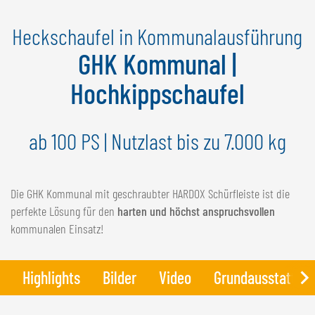
NEDERLANDS
Heckschaufel in Kommunalausführung
FRANÇAIS
DEUTSCH
GHK Kommunal |
Hochkippschaufel
SCHWEIZ
GÖWEIL Schweiz
ab 100 PS | Nutzlast bis zu 7.000 kg
DEUTSCH
FRANÇAIS
Die GHK Kommunal mit geschraubter HARDOX Schürfleiste ist die
perfekte Lösung für den
harten und höchst anspruchsvollen
kommunalen Einsatz!
Highlights
Bilder
Video
Grundausstattun