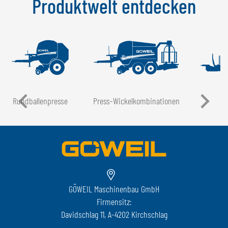
Produktwelt entdecken
Rundballen­presse
Press-Wickel­kombinationen
GÖWEIL Maschinenbau GmbH
Firmensitz:
Davidschlag 11, A-4202 Kirchschlag