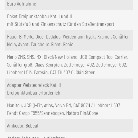
Euro Aufnahme
Paket Dreipunktanbau Kat. I und II
mit Stützfuß und Zinkenschutz für den Straßentransport
Hauer B, Merlo, Dieci Dedalus, Weidemann hydr., Kramer, Schäffer
klein, Avant, Faucheux, Giant, Genie
Merlo ZM3, SMS, MX, Dieci/New Holland, JCB Compact Tool Carrier,
Schäffer groß, Claas Scorpion, Zettelmeyer 402, Zettelmeyer 602,
Liebherr L514, Faresin, CAT TH 407 C, Skid Steer
Adapter Weistedreieck Kat. II
Dreipunktanbau erforderlich
Manitou, JCB Q-Fit, Atlas, Volvo BM, CAT 907H / Liebherr L507,
Fendt Cargo T955/Sennebogen, Matbro Pin&Cone
Amkodor, Bobcat
Andere Anbauten - auf Anfrage