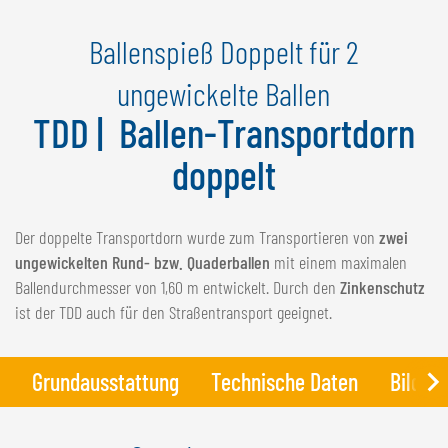
NEDERLANDS
Ballenspieß Doppelt für 2
FRANÇAIS
DEUTSCH
ungewickelte Ballen
TDD | Ballen-Transportdorn
SCHWEIZ
GÖWEIL Schweiz
doppelt
DEUTSCH
FRANÇAIS
Der doppelte Transportdorn wurde zum Transportieren von
zwei
ungewickelten Rund- bzw. Quaderballen
mit einem maximalen
Ballendurchmesser von 1,60 m entwickelt. Durch den
Zinkenschutz
ist der TDD auch für den Straßentransport geeignet.
Grundausstattung
Technische Daten
Bilder