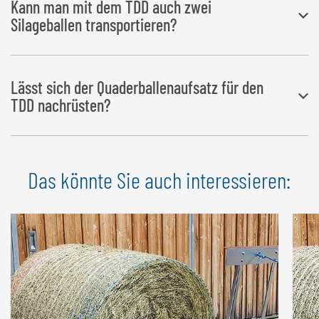
Kann man mit dem TDD auch zwei
Silageballen transportieren?
Der Transportdorn doppelt wurde zum Transportieren von
zwei
Lässt sich der Quaderballenaufsatz für den
ungewickelten Rund- oder Vierkantballen
entwickelt.
TDD nachrüsten?
Speziell zum Transport von Quaderballen gibt es
Das könnte Sie auch interessieren:
als
Zusatzausrüstung
den passenden Quaderballenaufsatz.