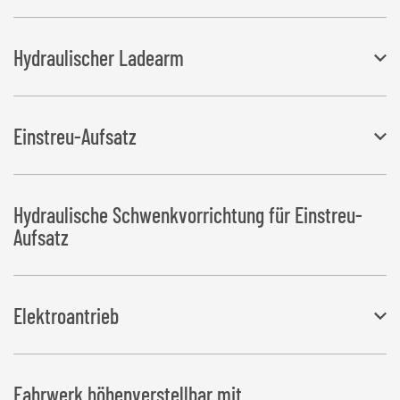
Hydraulischer Ladearm
Mit 2 Ladezylinder und 1 Teleskopzylinder (Ladearm kann mit
Einstreu-Aufsatz
wenigen Handgriffen auf die andere Seite umgebaut werden).
Doppeltwirkender Hydraulikanschluss erforderlich.
Vorrichtung zum gleichmäßigen Einstreuen von Stroh.
Hydraulische Schwenkvorrichtung für Einstreu-
Aufsatz
Elektroantrieb
Bestehend aus 4-kW-Elektromotor mit Hydraulikpumpe,
Fahrwerk höhenverstellbar mit