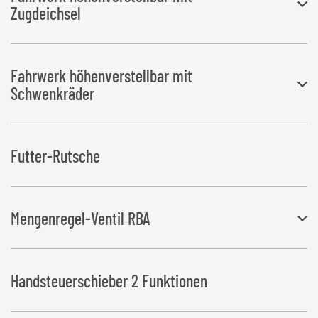
Rücklauffilter und Hydrauliköltank sowie Steuergerät für Kratzboden.
Zugdeichsel
Hydraulisch verstellbare Liftachse, Zugdeichsel mit Zugöse D40 und
Fahrwerk höhenverstellbar mit
Ackerschiene kombiniert, Mechanische Abstützung für
Schwenkräder
Ballenaufnahme
Doppeltwirkender Hydraulikanschluss erforderlich.
Doppel-Lenkräder (für den Betrieb mit kleineren Traktoren) Nur in
Futter-Rutsche
Verbindung mit Dreipunktanbau, Oberlenkerbefestigung nur mit
Kette, nicht geeignet für Knicklenker!
Doppeltwirkender Hydraulikanschluss erforderlich.
Mengenregel-Ventil RBA
Zum Einstellen der Geschwindigkeit des Kratzbodens und der Pick-
Handsteuerschieber 2 Funktionen
up