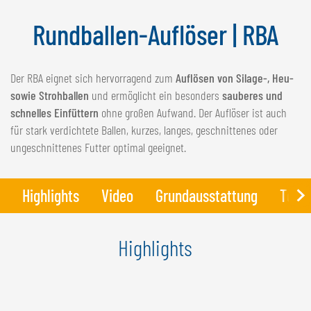
NEDERLANDS
Rundballen-Auflöser | RBA
FRANÇAIS
DEUTSCH
Der RBA eignet sich hervorragend zum
Auflösen von Silage-, Heu-
SCHWEIZ
sowie Strohballen
und ermöglicht ein besonders
sauberes und
GÖWEIL Schweiz
schnelles Einfüttern
ohne großen Aufwand. Der Auflöser ist auch
für stark verdichtete Ballen, kurzes, langes, geschnittenes oder
DEUTSCH
ungeschnittenes Futter optimal geeignet.
FRANÇAIS
Highlights
Video
Grundausstattung
Tech
Highlights