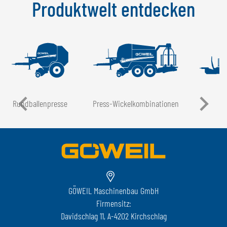
Produktwelt entdecken
Rundballen­presse
Press-Wickel­kombinationen
GÖWEIL Maschinenbau GmbH
Firmensitz:
Davidschlag 11, A-4202 Kirchschlag