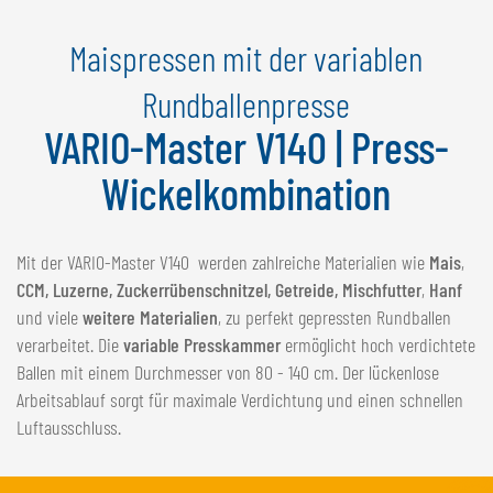
NEDERLANDS
Maispressen mit der variablen
FRANÇAIS
DEUTSCH
Rundballenpresse
VARIO-Master V140 | Press-
SCHWEIZ
GÖWEIL Schweiz
Wickelkombination
DEUTSCH
FRANÇAIS
Mit der VARIO-Master V140 werden zahlreiche Materialien wie
Mais
,
CCM, Luzerne, Zuckerrübenschnitzel, Getreide, Mischfutter
,
Hanf
und viele
weitere Materialien
, zu perfekt gepressten Rundballen
verarbeitet. Die
variable Presskammer
ermöglicht hoch verdichtete
Ballen mit einem Durchmesser von 80 - 140 cm. Der lückenlose
Arbeitsablauf sorgt für maximale Verdichtung und einen schnellen
Luftausschluss.