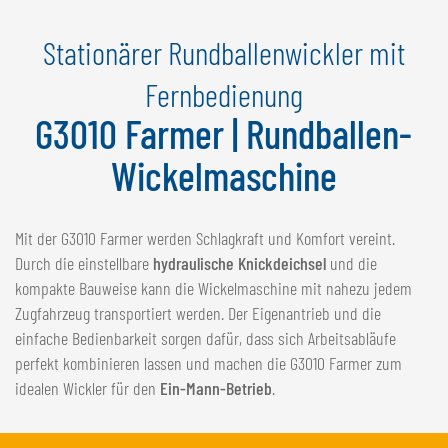
NEDERLANDS
Stationärer Rundballenwickler mit
FRANÇAIS
DEUTSCH
Fernbedienung
G3010 Farmer | Rundballen-
SCHWEIZ
GÖWEIL Schweiz
Wickelmaschine
DEUTSCH
FRANÇAIS
Mit der G3010 Farmer werden Schlagkraft und Komfort vereint.
Durch die einstellbare
hydraulische Knickdeichsel
und die
kompakte Bauweise kann die Wickelmaschine mit nahezu jedem
Zugfahrzeug transportiert werden. Der Eigenantrieb und die
einfache Bedienbarkeit sorgen dafür, dass sich Arbeitsabläufe
perfekt kombinieren lassen und machen die G3010 Farmer zum
idealen Wickler für den
Ein-Mann-Betrieb
.