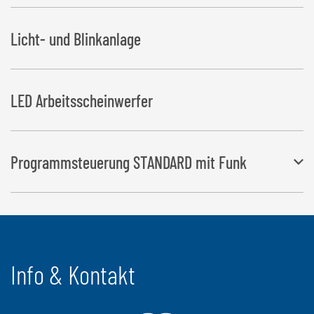
(ohne Hydrauliköl)
Licht- und Blinkanlage
8,2 kW Benzinmotor mit Batterie, E-Starter, Rücklauffilter und 30 l
Hydrauliköltank
LED Arbeitsscheinwerfer
Programmsteuerung STANDARD mit Funk
Die Arbeitsabläufe „Wickelvorgang“ sowie „Folie anlegen und
abschneiden“ erfolgen automatisch und
die „Ballenablage“ per Knopfdruck
Info & Kontakt