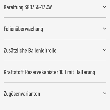
Bereifung 380/55-17 AW
Breite ändert sich auf 2.130 mm
Folienüberwachung
Schaltet den Wickelvorgang bei Folienriss bzw. Folienende ab
Zusätzliche Ballenleitrolle
maximal 2 Stück
Kraftstoff Reservekanister 10 l mit Halterung
Zugösenvarianten