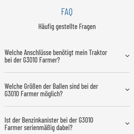
Eine große Auswahl an Zugösenvarianten steht zur Verfügung
FAQ
Alle Zugösenvarianten
Häufig gestellte Fragen
Welche Anschlüsse benötigt mein Traktor
bei der G3010 Farmer?
Für den Transport der G3010 Farmer Wickelmaschine sind
folgende
Welche Größen der Ballen sind bei der
Anschlüsse erforderlich
:
G3010 Farmer möglich?
7-polige Steckdose für die gesamte Lichtanlage (ausgenommen
Arbeitsscheinwerfer)
Der
Ballendurchmesser
liegt bei 0,90 – 1,60 m.
Ist der Benzinkanister bei der G3010
Ölbedarf: Eigenölversorgung
Farmer serienmäßig dabei?