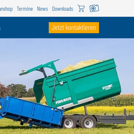
anshop
Termine
News
Downloads
Jetzt kontaktieren
n
CHWEIZ
ÖWEIL Schweiz
EUTSCH
RANÇAIS