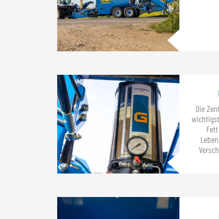
Die Zen
wichtigst
Fett
Leben
Versch