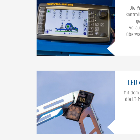
Die 
kontrol
ge
volla
überwac
LED 
Mit dem 
die LT-