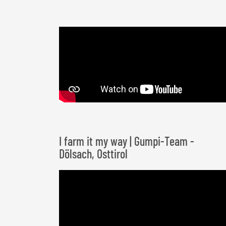
I farm it my way | Gumpi-Team -
Dölsach, Osttirol