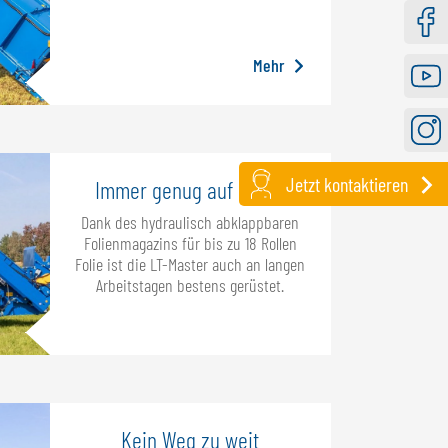
Faceb
Mehr
Youtu
Instag
Jetzt kontaktieren
Immer genug auf Lager
Dank des hydraulisch abklappbaren
Folienmagazins für bis zu 18 Rollen
Folie ist die LT-Master auch an langen
Arbeitstagen bestens gerüstet.
Kein Weg zu weit