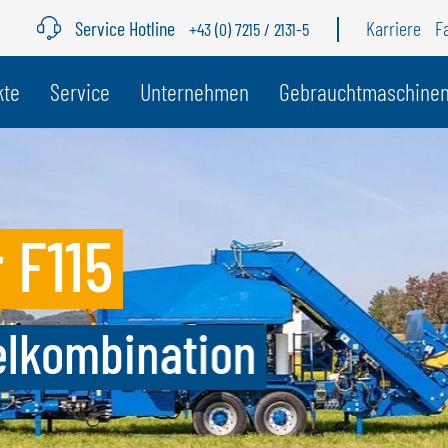
Service Hotline
Karriere
F
+43 (0) 7215 / 2131-5
r Land
kte
Service
Unternehmen
Gebrauchtmaschine
BELGIEN
S
GÖWEIL BNL
G
5
NEDERLANDS
D
FRANÇAIS
F
DEUTSCH
bination