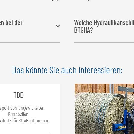
en bei der
Welche Hydraulikanschlü
BTGHA?
nder
entriegelt, damit die Ballen
Für die Transportgabel mit
Gr
t werden können.
einen
einfachwirkenden Hyd
Das könnte Sie auch interessieren:
die
Zusatzausrüstung
„Hydra
ein
doppelwirkender Hydraul
TDE
sport von ungewickelten
Rundballen
chutz für Straßentransport