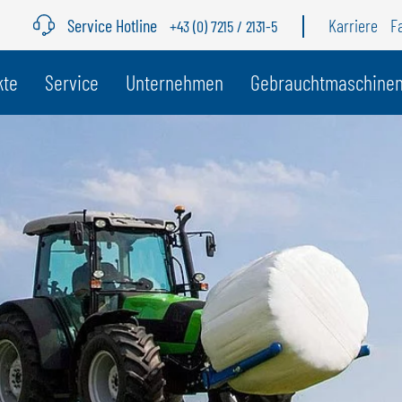
Service Hotline
Karriere
F
+43 (0) 7215 / 2131-5
r Land
kte
Service
Unternehmen
Gebrauchtmaschine
BELGIEN
S
GÖWEIL BNL
G
NEDERLANDS
D
FRANÇAIS
F
DEUTSCH