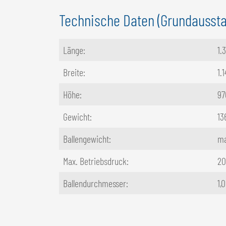
Technische Daten (Grundaussta
Länge:
1.
Breite:
1.
Höhe:
9
Gewicht:
13
Ballengewicht:
ma
Max. Betriebsdruck:
20
Ballendurchmesser:
1,