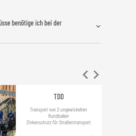
sse benötige ich bei der
undausstattung
benötigt man
raulikanschluss
, für
ulische Breitenverstellung“ ist
ikanschluss
erforderlich.
TDD
Transport von 2 ungewickelten
Rundballen
Zinkenschutz für Straßentransport