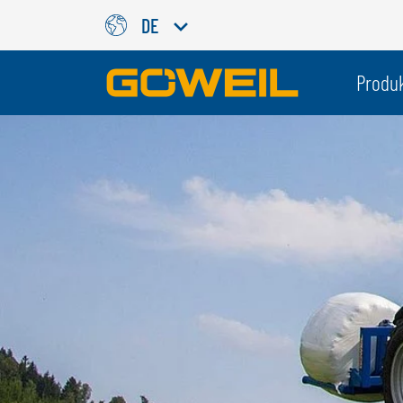
DE
Wählen Sie Ihre Sprache / Ih
Produ
INTERNATIONAL
GÖWEIL
DEUTSCH
ESPAÑOL
ENGLISH
POLSKI
FRANÇAIS
ČESKÝ
NEDERLANDS