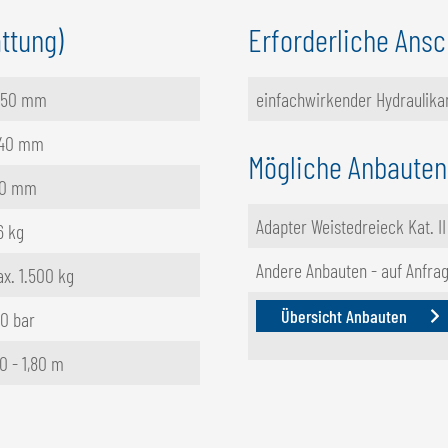
ttung)
Erforderliche Ansc
350 mm
einfachwirkender Hydraulika
140 mm
Mögliche Anbauten
70 mm
Adapter Weistedreieck Kat. II
6 kg
Andere Anbauten - auf Anfra
x. 1.500 kg
Übersicht Anbauten
0 bar
00 - 1,80 m