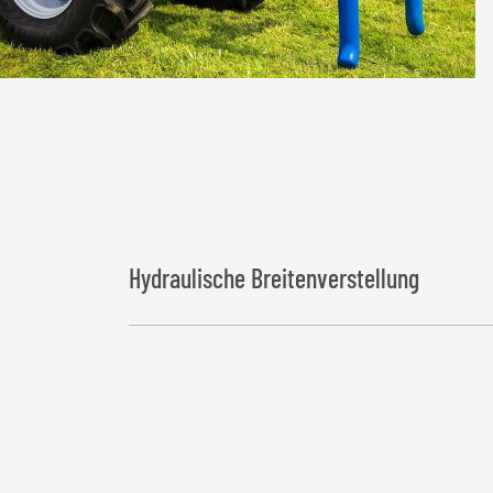
Hydraulische Breitenverstellung
Der Öffnungsbereich ist durch zwei Hydraulikzylind
Doppeltwirkender Hydraulikanschluss erforderlich