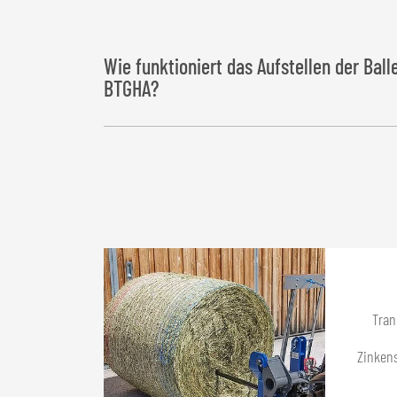
Wie funktioniert das Aufstellen der Ball
BTGHA?
Die Kipprohre werden mittels zwei
Hydraulikzyli
auf besonders
schonende Art
stirnseitig abgeleg
Tran
Zinkens