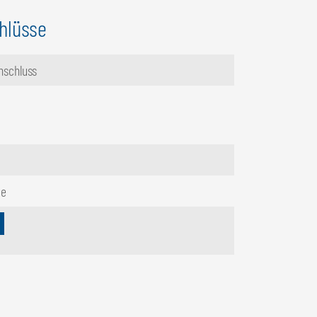
hlüsse
nschluss
ge