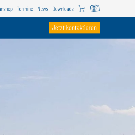
anshop
Termine
News
Downloads
Jetzt kontaktieren
n
CHWEIZ
ÖWEIL Schweiz
EUTSCH
RANÇAIS