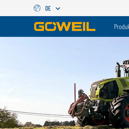
DE
Wählen Sie Ihre Sprache / Ih
Produ
INTERNATIONAL
GÖWEIL
DEUTSCH
ESPAÑOL
ENGLISH
POLSKI
FRANÇAIS
ČESKÝ
NEDERLANDS