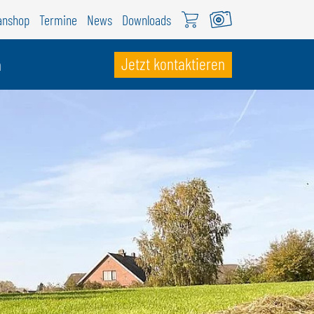
anshop
Termine
News
Downloads
Jetzt kontaktieren
n
CHWEIZ
ÖWEIL Schweiz
EUTSCH
RANÇAIS