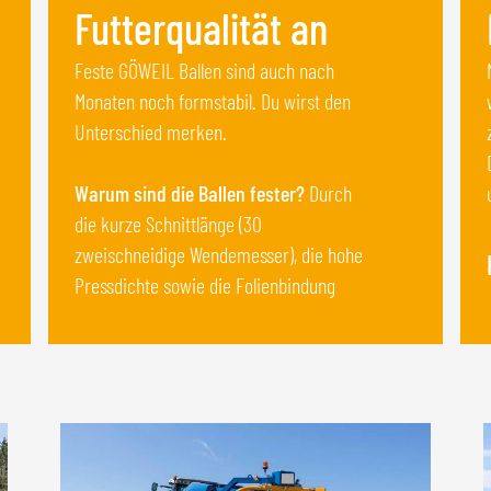
Futterqualität an
Feste GÖWEIL Ballen sind auch nach
Monaten noch formstabil. Du wirst den
Unterschied merken.
Warum sind die Ballen fester?
Durch
die kurze Schnittlänge (30
zweischneidige Wendemesser), die hohe
Pressdichte sowie die Folienbindung