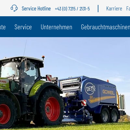
Service Hotline
Karriere
F
+43 (0) 7215 / 2131-5
r Land
kte
Service
Unternehmen
Gebrauchtmaschine
BELGIEN
S
GÖWEIL BNL
G
NEDERLANDS
D
FRANÇAIS
F
DEUTSCH