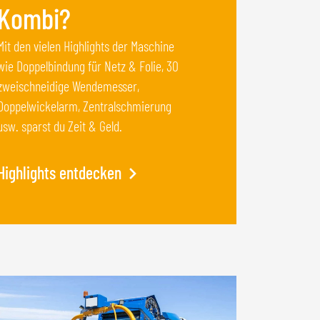
Kombi?
Mit den vielen Highlights der Maschine
wie Doppelbindung für Netz & Folie, 30
zweischneidige Wendemesser,
Doppelwickelarm, Zentralschmierung
usw. sparst du Zeit & Geld.
Highlights entdecken