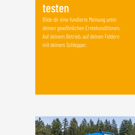
testen
Bilde dir eine fundierte Meinung unter
deinen gewöhnlichen Erntekonditionen.
Auf deinem Betrieb, auf deinen Feldern
mit deinem Schlepper.