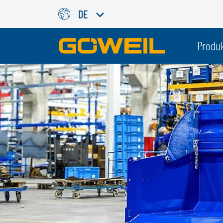
DE
Wählen Sie Ihre Sprache / Ih
Produ
INTERNATIONAL
GÖWEIL
DEUTSCH
ESPAÑOL
ENGLISH
POLSKI
FRANÇAIS
ČESKÝ
NEDERLANDS