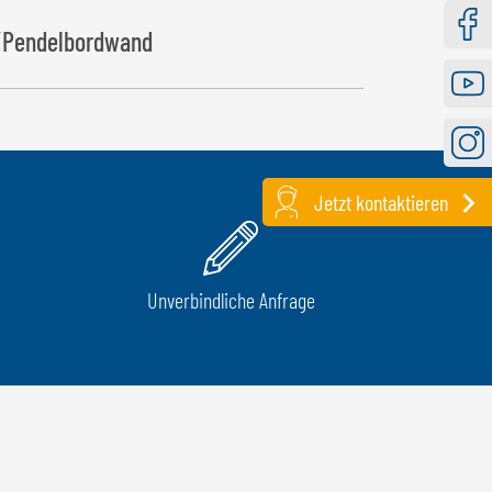
Pendelbordwand
Faceb
Youtu
Instag
Jetzt kontaktieren
Unverbindliche Anfrage