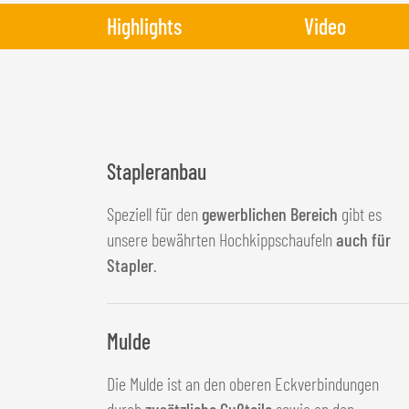
Highlights
Video
Stapleranbau
Speziell für den
gewerblichen Bereich
gibt es
unsere bewährten Hochkippschaufeln
auch für
Stapler
.
Mulde
Die Mulde ist an den oberen Eckverbindungen
durch
zusätzliche Gußteile
sowie an den