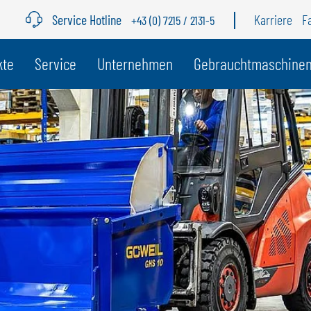
Service Hotline
Karriere
F
+43 (0) 7215 / 2131-5
r Land
kte
Service
Unternehmen
Gebrauchtmaschine
BELGIEN
S
GÖWEIL BNL
G
NEDERLANDS
D
FRANÇAIS
F
DEUTSCH