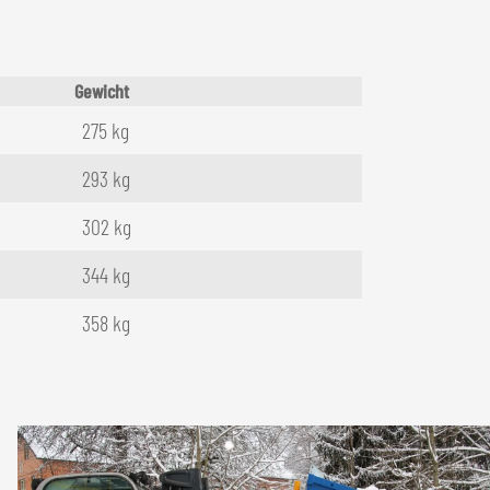
Gewicht
275 kg
293 kg
302 kg
344 kg
358 kg