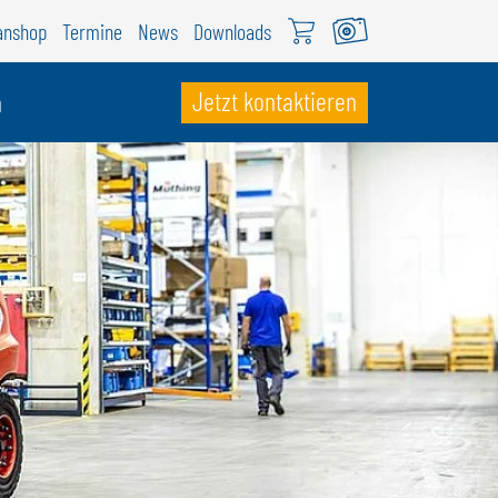
anshop
Termine
News
Downloads
Jetzt kontaktieren
n
CHWEIZ
ÖWEIL Schweiz
EUTSCH
RANÇAIS