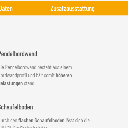
Daten
Zusatzausstattung
Pendelbordwand
Die Pendelbordwand besteht aus einem
ordwandprofil und hält somit
höheren
Belastungen
stand.
Schaufelboden
Durch den
flachen Schaufelboden
lässt sich die
GHU/GHK mühelos beladen.