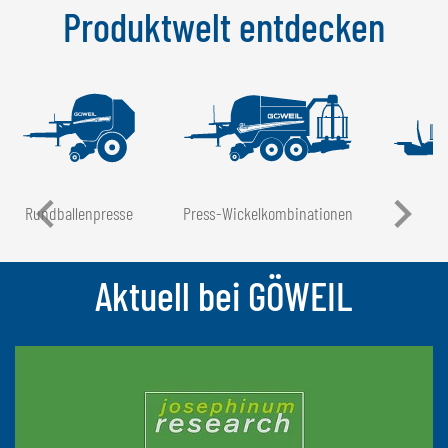
Produktwelt entdecken
NEDERLANDS
FRANÇAIS
DEUTSCH
SCHWEIZ
GÖWEIL Schweiz
DEUTSCH
Rundballen­presse
Press-Wickel­kombinationen
FRANÇAIS
Aktuell bei GÖWEIL