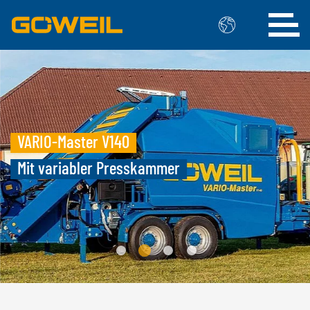
Wählen Sie Ihre Sprache / Ihr Land
INTERNATIONAL
VARIO-Master V140
GÖWEIL
Mit variabler Presskammer
DEUTSCH
ESPAÑOL
ENGLISH
POLSKI
FRANÇAIS
ČESKÝ
NEDERLANDS
BELGIEN
GÖWEIL BNL