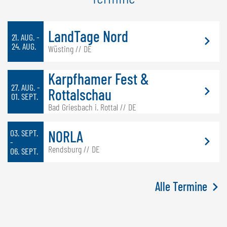
LandTage Nord
21. AUG. -
24. AUG.
Wüsting // DE
Karpfhamer Fest &
27. AUG. -
Rottalschau
01. SEPT.
Bad Griesbach i. Rottal // DE
03. SEPT.
NORLA
-
Rendsburg // DE
06. SEPT.
Alle Termine