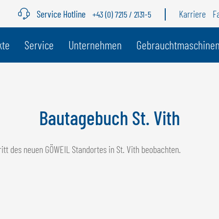
Service Hotline
Karriere
F
+43 (0) 7215 / 2131-5
r Land
kte
Service
Unternehmen
Gebrauchtmaschine
BELGIEN
S
GÖWEIL BNL
G
Bautagebuch St. Vith
NEDERLANDS
D
FRANÇAIS
F
itt des neuen GÖWEIL Standortes in St. Vith beobachten.
DEUTSCH