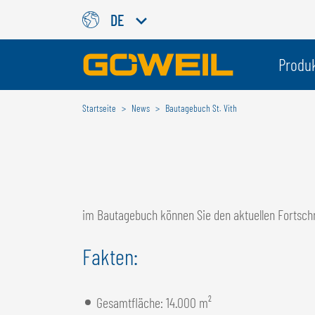
DE
Wählen Sie Ihre Sprache / Ih
Produ
Startseite
News
Bautagebuch St. Vith
INTERNATIONAL
GÖWEIL
DEUTSCH
ESPAÑOL
ENGLISH
POLSKI
im Bautagebuch können Sie den aktuellen Fortschr
FRANÇAIS
ČESKÝ
NEDERLANDS
Fakten:
Gesamtfläche: 14.000 m²