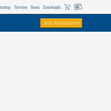
anshop
Termine
News
Downloads
Jetzt kontaktieren
n
CHWEIZ
ÖWEIL Schweiz
EUTSCH
RANÇAIS