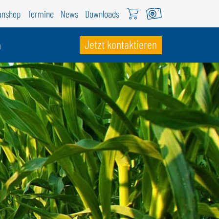
anshop
Termine
News
Downloads
Jetzt kontaktieren
n
CHWEIZ
ÖWEIL Schweiz
EUTSCH
RANÇAIS