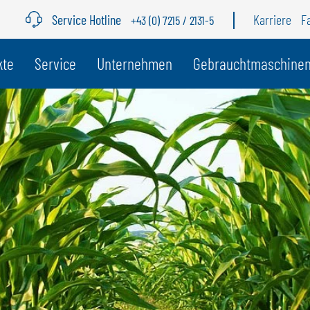
Service Hotline
Karriere
F
+43 (0) 7215 / 2131-5
r Land
kte
Service
Unternehmen
Gebrauchtmaschine
BELGIEN
S
GÖWEIL BNL
G
NEDERLANDS
D
FRANÇAIS
F
DEUTSCH