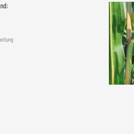
ind:
beitung