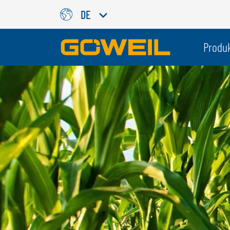
DE
Wählen Sie Ihre Sprache / Ih
Produ
INTERNATIONAL
GÖWEIL
DEUTSCH
ESPAÑOL
ENGLISH
POLSKI
FRANÇAIS
ČESKÝ
NEDERLANDS