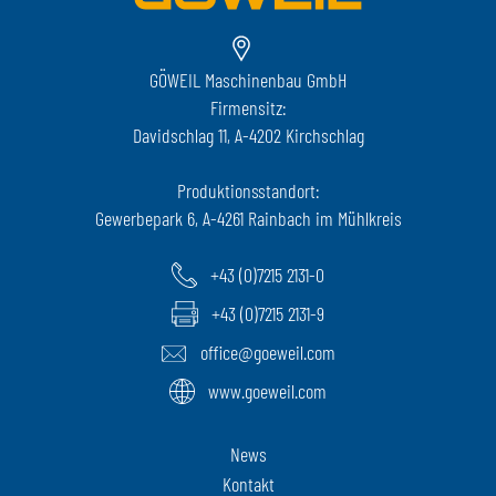
NEDERLANDS
FRANÇAIS
GÖWEIL Maschinenbau GmbH
DEUTSCH
Firmensitz:
SCHWEIZ
Davidschlag 11, A-4202 Kirchschlag
GÖWEIL Schweiz
Produktionsstandort:
Gewerbepark 6, A-4261 Rainbach im Mühlkreis
DEUTSCH
FRANÇAIS
+43 (0)7215 2131-0
+43 (0)7215 2131-9
office@goeweil.com
www.goeweil.com
News
Kontakt