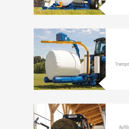
Transpo
Auflö