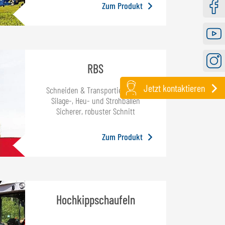
Zum Produkt
Faceb
Youtu
RBS
Instag
Jetzt kontaktieren
Schneiden & Transportieren von
Silage-, Heu- und Strohballen
Sicherer, robuster Schnitt
Zum Produkt
Hochkippschaufeln