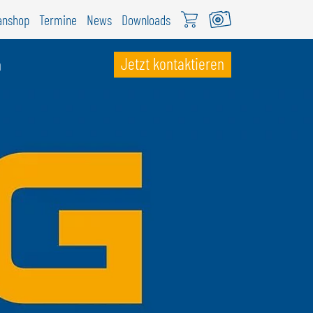
anshop
Termine
News
Downloads
Jetzt kontaktieren
n
CHWEIZ
ÖWEIL Schweiz
EUTSCH
RANÇAIS