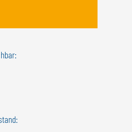
chbar:
stand: