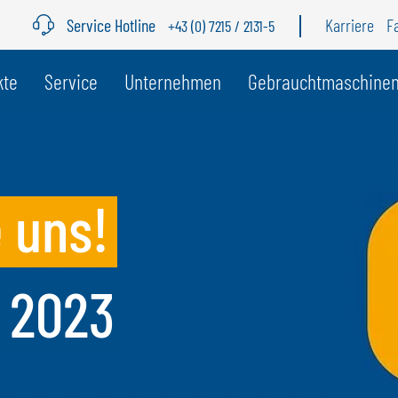
Service Hotline
Karriere
F
+43 (0) 7215 / 2131-5
r Land
kte
Service
Unternehmen
Gebrauchtmaschine
BELGIEN
S
GÖWEIL BNL
G
 uns!
NEDERLANDS
D
FRANÇAIS
F
DEUTSCH
 2023