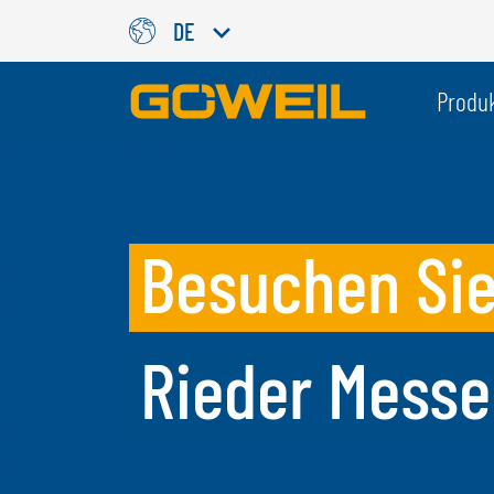
DE
Wählen Sie Ihre Sprache / Ih
Produ
INTERNATIONAL
GÖWEIL
Besuchen Sie
DEUTSCH
ESPAÑOL
ENGLISH
POLSKI
FRANÇAIS
ČESKÝ
Rieder Messe
NEDERLANDS