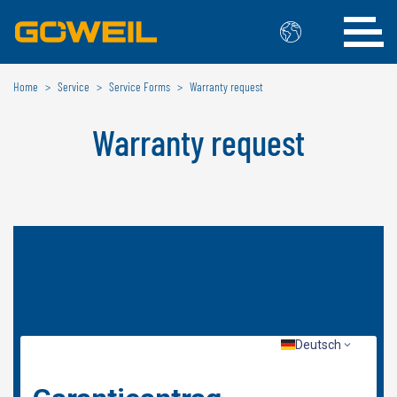
Home
Service
Service Forms
Warranty request
Choose Your Country / Language
Warranty request
INTERNATIONAL
GÖWEIL
DEUTSCH
ESPAÑOL
ENGLISH
POLSKI
FRANÇAIS
ČESKÝ
NEDERLANDS
BELGIUM
GÖWEIL BNL